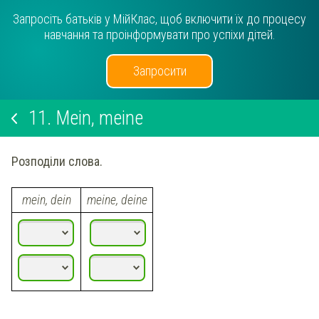
Запросіть батьків у МійКлас, щоб включити їх до процесу
навчання та проінформувати про успіхи дітей.
Запросити
11.
Mein, meine
Розподіли слова.
mein, dein
meine, deine