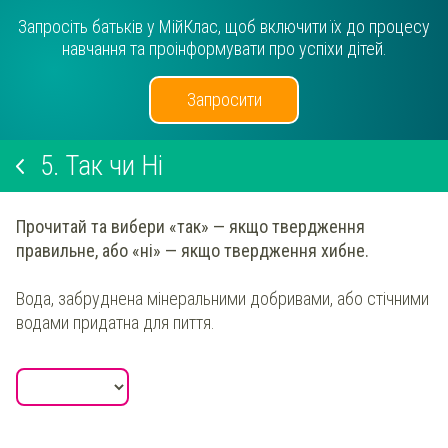
Запросіть батьків у МійКлас, щоб включити їх до процесу
навчання та проінформувати про успіхи дітей.
Запросити
5.
Так чи Ні
Прочитай та вибери
«так» — якщо твердження
правильне, або «ні» — якщо твердження хибне.
Вода, забруднена мінеральними добривами, або стічними
водами придатна для пиття.