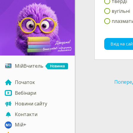
тверді
вугільні
плазмати
Вхід на сай
МійВчитель
Попере
Початок
Вебінари
Новини сайту
Контакти
Мій+