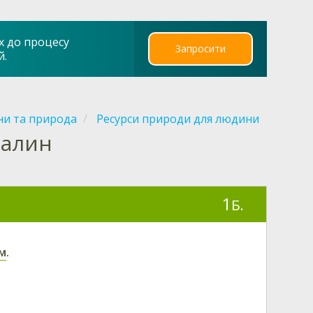
х до процесу
Запросити
й.
ни та природа
Ресурси природи для людини
палин
1
Б.
ом
.