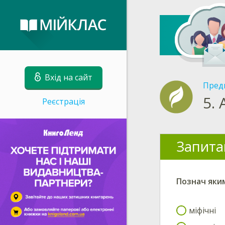
Вхід на сайт
Пред
5.
Реєстрація
Запита
Познач
яким
міфічні