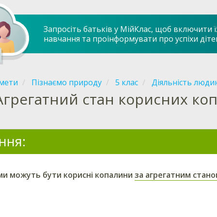
Запросіть батьків у МійКлас, щоб включити ї
навчання та проінформувати про успіхи діте
мети
Пізнаємо природу
5 клас
Діяльність люди
Агрегатний стан корисних ко
ння:
и можуть бути корисні копалини
за агрегатним стан