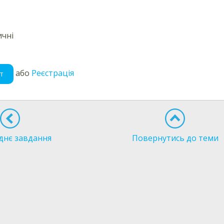
чні
або
Реєстрація
т
днє завдання
Повернутись до теми