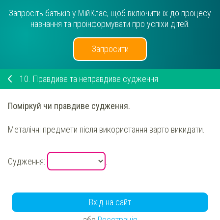
Запросіть батьків у МійКлас, щоб включити їх до процесу
навчання та проінформувати про успіхи дітей.
Запросити
10.
Правдиве та неправдиве судження
Поміркуй
чи правдиве судження.
Металічні предмети після використання варто викидати.
Судження:
.
Вхід на сайт
або
Реєстрація