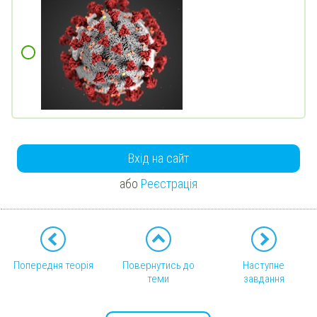
Вхід на сайт
або
Реєстрація
Попередня теорія
Повернутись до
Наступне
теми
завдання