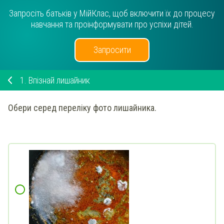
Запросіть батьків у МійКлас, щоб включити їх до процесу
навчання та проінформувати про успіхи дітей.
Запросити
1.
Впізнай лишайник
Обери серед переліку фото лишайника.