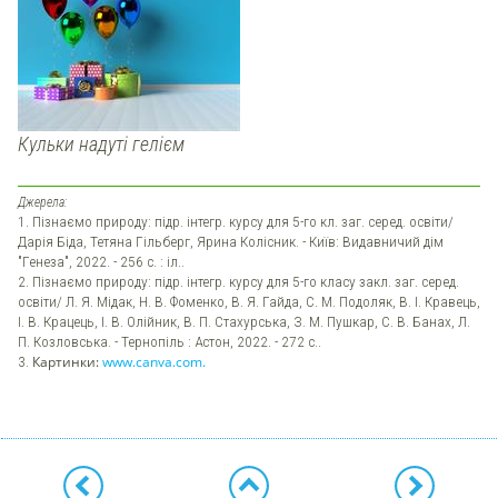
Кульки надуті гелієм
Джерела:
1. Пізнаємо природу: підр. інтегр. курсу для 5-го кл. заг. серед. освіти/
Дарія Біда, Тетяна Гільберг, Ярина Колісник. - Київ: Видавничий дім
"Генеза", 2022. - 256 с. : іл..
2. Пізнаємо природу: підр. інтегр. курсу для 5-го класу закл. заг. серед.
освіти/ Л. Я. Мідак, Н. В. Фоменко, В. Я. Гайда, С. М. Подоляк, В. І. Кравець,
І. В. Крацець, І. В. Олійник, В. П. Стахурська, З. М. Пушкар, С. В. Банах, Л.
П. Козловська. - Тернопіль : Астон, 2022. - 272 с..
3.
Картинки:
www.canva.com.