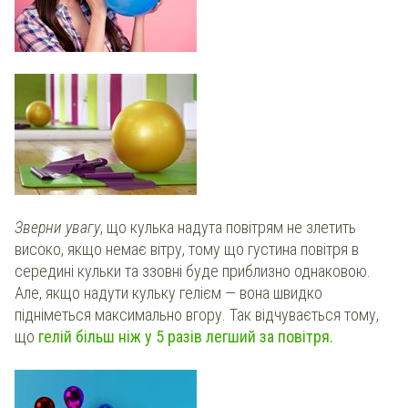
Зверни увагу
, що кулька надута повітрям не злетить
високо, якщо немає вітру, тому що густина повітря в
середині кульки та ззовні буде приблизно однаковою.
Але, якщо надути кульку гелієм — вона швидко
підніметься максимально вгору. Так відчувається тому,
що
гелій більш ніж у 5 разів легший за повітря.