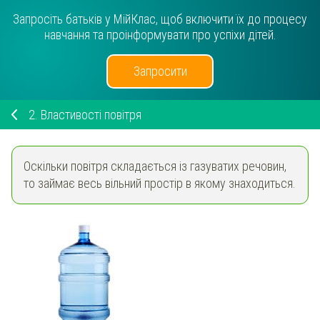
Запросіть батьків у МійКлас, щоб включити їх до процесу
навчання та проінформувати про успіхи дітей.
Запросити
2.
Властивості повітря
Оскільки повітря складається із газуватих речовин,
то займає весь вільний простір в якому знаходиться.