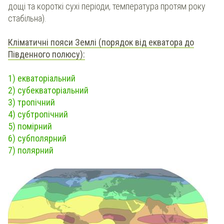
дощі та короткі сухі періоди, температура протям року
стабільна).
Кліматичні пояси Землі (порядок від екватора до
П
івденного полюсу
):
1) екваторіальний
2) субекваторіальний
3) тропічний
4) субтропічний
5) помірний
6) субполярний
7) полярний