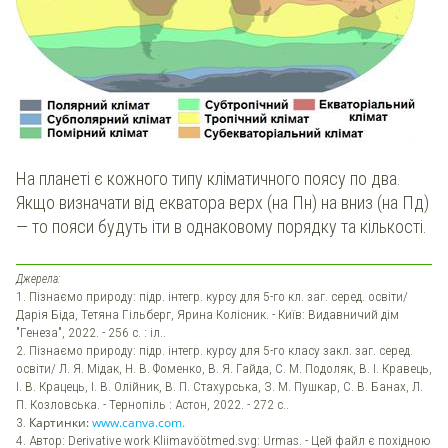
На планеті є кожного типу кліматичного поясу по два.
Якщо визначати від екватора верх (на Пн) на вниз (на Пд)
— то пояси будуть іти в однаковому порядку та кількості.
Джерела:
1. Пізнаємо природу: підр. інтегр. курсу для 5-го кл. заг. серед. освіти/
Дарія Біда, Тетяна Гільберг, Ярина Колісник. - Київ: Видавничий дім
"Генеза", 2022. - 256 с. : іл..
2. Пізнаємо природу: підр. інтегр. курсу для 5-го класу закл. заг. серед.
освіти/ Л. Я. Мідак, Н. В. Фоменко, В. Я. Гайда, С. М. Подоляк, В. І. Кравець,
І. В. Крацець, І. В. Олійник, В. П. Стахурська, З. М. Пушкар, С. В. Банах, Л.
П. Козловська. - Тернопіль : Астон, 2022. - 272 с..
3.
Картинки:
www.canva.com.
4. Автор: Derivative work Kliimavöötmed.svg: Urmas. - Цей файл є похідною