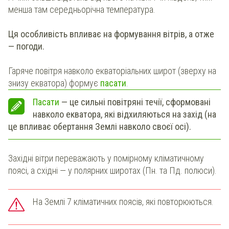
менша там середньорічна температура.
Ця особливість впливає на формування вітрів, а отже
— погоди.
Гаряче повітря навколо екваторіальних широт (зверху на
знизу екватора) формує
пасати
.
Пасати
— це сильні повітряні течії, сформовані
навколо екватора, які відхиляються на захід (на
це впливає обертання Землі навколо своєї осі).
Західні вітри переважають у помірному кліматичному
поясі, а східні — у полярних широтах (Пн. та Пд. полюси).
На Землі 7 кліматичних поясів, які повторюються.