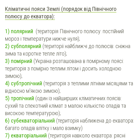
Кліматичні пояси Землі (порядок від Північного
полюсу до екватора):
1) полярний
(територія Північного полюсу: постійний
мороз і температури нижче нуля);
2) субполярний
(території найближчі до полюсів: сніжна
зима та коротке тепле літо);
3) помірний
(Україна розташована в помірному поясі:
територія з помірно теплим літом і досить холодною
зимою);
4) субтропічний
(територія з теплими літніми місяцями та
відносно м'якою зимою);
5) тропічний
(один із найширших кліматичних поясів:
сухий та спекотний клімат з малою кількістю опадів та
високою температурою);
6) субекваторіальний
(територія наближена до екватора:
багато опадів влітку і мало взимку)
7) екваторіальний
(територія навколо екватора: рясні