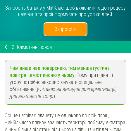
Запросіть батьків у МійКлас, щоб включити їх до процесу
навчання та проінформувати про успіхи дітей.
Запросити
2.
Кліматичні пояси
Чим вище над поверхнею, тим менша густина
повітря і вміст кисню у ньому.
Тому при піднятті
угору потрібно використовувати спеціальне
обладнання (
у літаках на випадок розгерметизації,
для альпіністів тощо
).
Сонце нагріває планету не однаково по всій площі.
Найбільшого впливу зазнають територїі поблизу екватора.
А чим більша відстань від нього на північ чи південь, тим