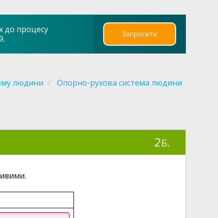
х до процесу
Запросити
й.
зму людини
Опорно-рухова система людини
2
Б.
дивими.