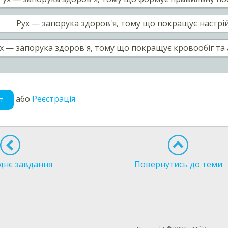
Рух — запорука здоров'я, тому що покращує настрій
х — запорука здоров'я, тому що покращує кровообіг та 
або
Реєстрація
т
днє завдання
Повернутись до теми