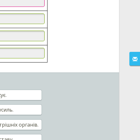
ує.
усиль.
рішніх органів.
таву.