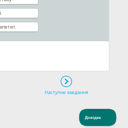
.
апетит.
Наступне завдання