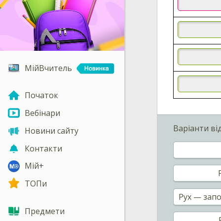
МійВчитель
Початок
Вебінари
Варіанти ві
Новини сайту
Контакти
Мій+
ТОПи
Рух — запо
Предмети