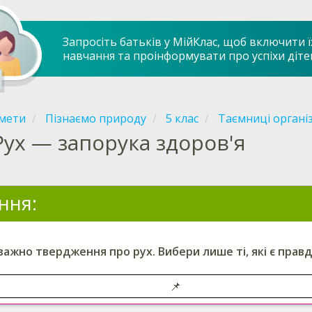
Запросіть батьків у МійКлас, щоб включити ї
навчання та проінформувати про успіхи діте
мети
Пізнаємо природу
5 клас
Таємниці органі
Рух — запорука здоров'я
ння:
важно твердження про рух.
Вибери
лише ті, які є прав
📌