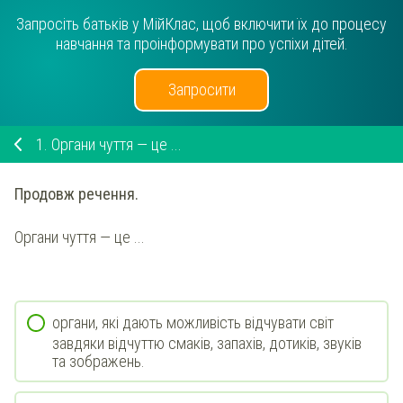
Запросіть батьків у МійКлас, щоб включити їх до процесу
навчання та проінформувати про успіхи дітей.
Запросити
1.
Органи чуття — це ...
Продовж речення.
Органи чуття — це ...
органи, які дають можливість відчувати світ
завдяки відчуттю смаків, запахів, дотиків, звуків
та зображень.