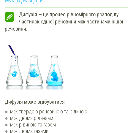
www.ua.pistacja.tv
Дифузія — це процес рівномірного розподілу
частинок однієї речовини між частинами іншої
речовини.
Дифузія може відбуватися
між твердою речовиною та рідиною
між двома рідинами
між рідиною та газом
між двома газами