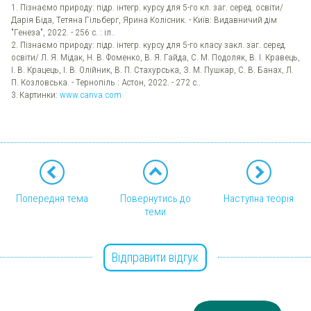
1. Пізнаємо природу: підр. інтегр. курсу для 5-го кл. заг. серед. освіти/
Дарія Біда, Тетяна Гільберг, Ярина Колісник. - Київ: Видавничий дім
"Генеза", 2022. - 256 с. : іл..
2. Пізнаємо природу: підр. інтегр. курсу для 5-го класу закл. заг. серед.
освіти/ Л. Я. Мідак, Н. В. Фоменко, В. Я. Гайда, С. М. Подоляк, В. І. Кравець,
І. В. Крацець, І. В. Олійник, В. П. Стахурська, З. М. Пушкар, С. В. Банах, Л.
П. Козловська. - Тернопіль : Астон, 2022. - 272 с..
3.
Картинки:
www.canva.com
Попередня тема
Повернутись до
Наступна теорія
теми
Відправити відгук