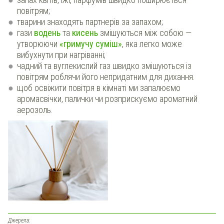
повітрям;
тварини знаходять партнерів за запахом;
гази
водень
та
кисень
змішуються між собою —
утворюючи
«гримучу суміш»
, яка легко може
вибухнути при нагріванні;
чадний та вуглекислий газ швидко змішуються із
повітрям роблячи його непридатним для дихання.
щоб освіжити повітря в кімнаті ми запалюємо
аромасвічки, палички чи розприскуємо ароматний
аерозоль.
Джерела: