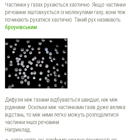
Частинки у газах рухаються хаотично. Якщо частинки
речовини зіштовхується із молекулами газу, вони теж
починають рухатися хаотично. Такий рух називають
броунівським
.
Дифузія між газами відбувається швидше, ніж між
рідинами. Оскільки між частинками газів дуже велика
відстань, то між ними легко можуть розподілитися
частинки іншої речовини.
Наприклад,
запах квітів, їжі, парфумів швидко поширюється