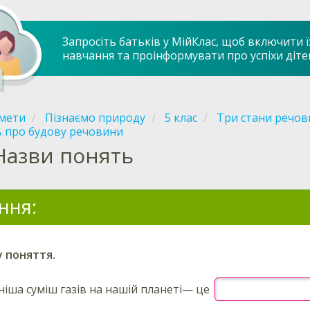
Запросіть батьків у МійКлас, щоб включити ї
навчання та проінформувати про успіхи діте
мети
Пізнаємо природу
5 клас
Три стани речов
ь про будову речовини
Назви понять
ння:
 поняття.
ша суміш газів на нашій планеті
— це