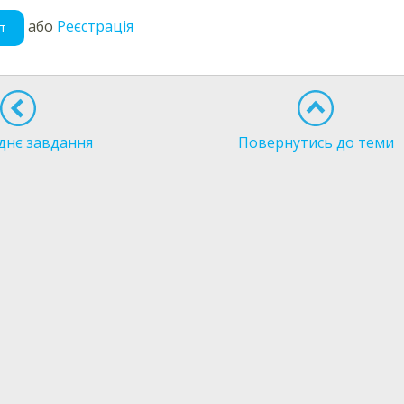
або
Реєстрація
т
днє завдання
Повернутись до теми