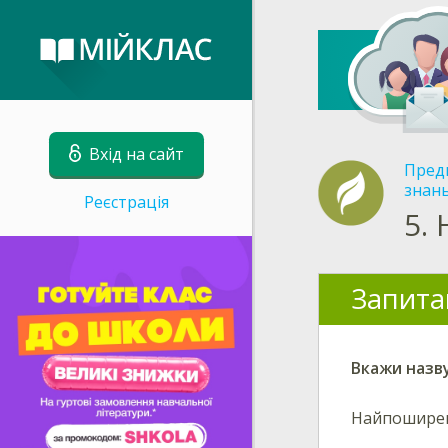
Вхід на сайт
Пред
знан
Реєстрація
5.
Запита
Вкажи
назву
Найпоширені