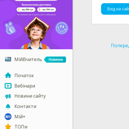
Вхід на сай
Попере
МійВчитель
Початок
Вебінари
Новини сайту
Контакти
Мій+
ТОПи