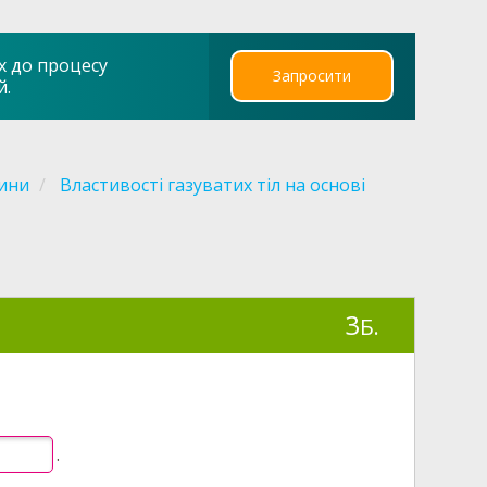
х до процесу
Запросити
й.
ини
Властивості газуватих тіл на основі
3
Б.
.