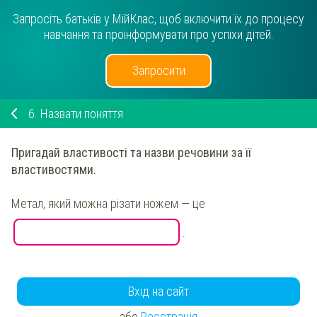
Запросіть батьків у МійКлас, щоб включити їх до процесу
навчання та проінформувати про успіхи дітей.
Запросити
6.
Назвати поняття
Пригадай властивості та назви
речовини за її
властивостями
.
Метал, який можна різати ножем
— це
.
Вхід на сайт
або
Реєстрація