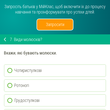
Запросіть батьків у МійКлас, щоб включити їх до процесу
навчання та проінформувати про успіхи дітей.
Запросити
7.
Види молюсків?
Вкажи
,
які бувають молюски
.
Чотиристулкові
Ротоногі
Грудостулкові