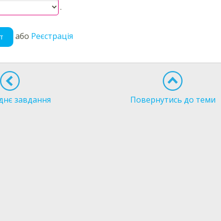
.
або
Реєстрація
т
днє завдання
Повернутись до теми