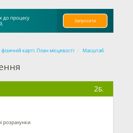
х до процесу
Запросити
й.
і фізичній карті. План місцевості
Масштаб
ження
2
Б.
 розрахунки.