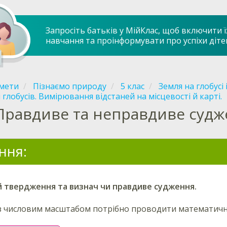
Запросіть батьків у МійКлас, щоб включити ї
навчання та проінформувати про успіхи діте
мети
Пізнаємо природу
5 клас
Земля на глобусі 
і глобусів. Вимірювання відстаней на місцевості й карті.
Правдиве та неправдиве суд
ння:
й твердження та визнач
чи правдиве судження.
з числовим масштабом потрібно проводити математичні