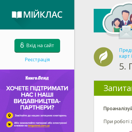
Вхід на сайт
Пред
карт 
Реєстрація
5.
Запита
Проаналізу
При роботі 