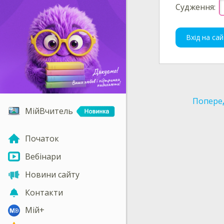
Судження:
Вхід на сай
Попере
МійВчитель
Початок
Вебінари
Новини сайту
Контакти
Мій+