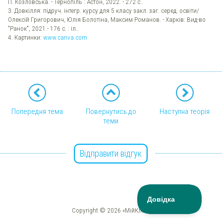
П. Козловська. - Тернопіль : Астон, 2022. - 272 с..
3. Довкілля: підруч. інтегр. курсу для 5 класу закл. заг. серед. освіти/
Олексій Григорович, Юлія Болотіна, Максим Романов. - Харків: Вид-во
"Ранок", 2021.- 176 с. : іл..
4. Картинки:
www.canva.com
Попередня тема
Повернутись до
Наступна теорія
теми
Відправити відгук
Copyright © 2026 «МійКлас»