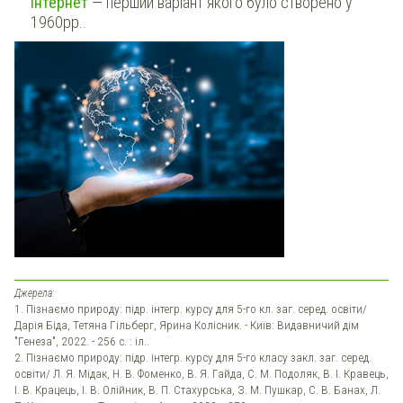
Інтернет
— перший варіант якого було створено у
1960рр..
Джерела:
1. Пізнаємо природу: підр. інтегр. курсу для 5-го кл. заг. серед. освіти/
Дарія Біда, Тетяна Гільберг, Ярина Колісник. - Київ: Видавничий дім
"Генеза", 2022. - 256 с. : іл..
2. Пізнаємо природу: підр. інтегр. курсу для 5-го класу закл. заг. серед.
освіти/ Л. Я. Мідак, Н. В. Фоменко, В. Я. Гайда, С. М. Подоляк, В. І. Кравець,
І. В. Крацець, І. В. Олійник, В. П. Стахурська, З. М. Пушкар, С. В. Банах, Л.