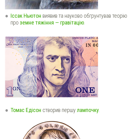
Іссак Ньютон
виявив та науково обгрунтував теорію
про
земне тяжіння — гравітацію
.
Томас Едісон
створив першу
лампочку
.