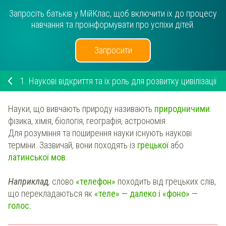
Запросіть батьків у МійКлас, щоб включити їх до процесу
навчання та проінформувати про успіхи дітей.
Запросити
1.
Наукові відкриття та їх роль для розвитку цивілізації
Науки, що вивчають природу називають
природничими
:
фізика, хімія, біологія, географія, астрономія.
Для розуміння та поширення науки існують наукові
терміни. Зазвичай, вони походять із
грецької
або
латинської мов
.
Наприклад
,
слово
«телефон»
походить від грецьких слів,
що перекладаються як
«теле» — далеко і «фоно» —
голос.