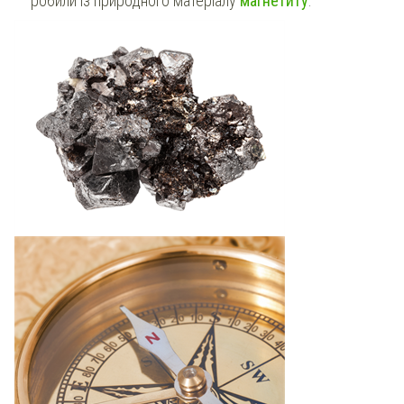
робили із природного матеріалу
магнетиту
.