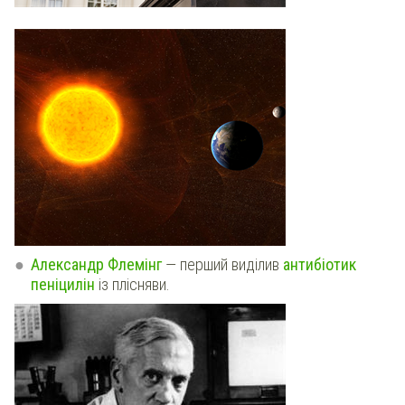
Александр Флемінг
— перший виділив
антибіотик
пеніцилін
із плісняви.