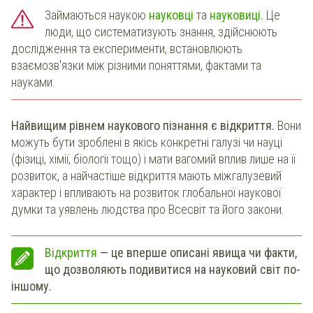
Займаються наукою
науковці
та
науковиці.
Це
люди, що систематизують знання, здійснюють
дослідження та експерименти, встановлюють
взаємозв'язки між різними поняттями, фактами та
науками.
Найвищим рівнем наукового пізнання є відкриття.
Вони
можуть бути зроблені в якісь конкретні галузі чи науці
(фізиці, хімії, біології тощо) і мати вагомий вплив лише на її
розвиток, а найчастіше відкриття мають міжгалузевий
характер і впливають на розвиток глобальної наукової
думки та уявлень людства про Всесвіт та його закони.
Відкриття
— це вперше описані явища чи факти,
що дозволяють подивитися на науковий світ по-
іншому.