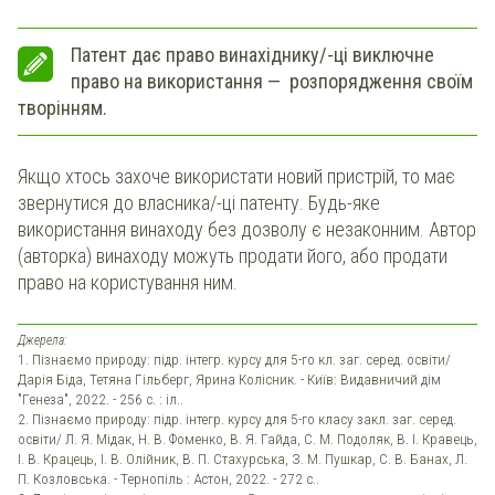
Патент дає право винахіднику/-ці виключне
право на використання — розпорядження своїм
творінням.
Якщо хтось захоче використати новий пристрій, то має
звернутися до власника/-ці патенту. Будь-яке
використання винаходу без дозволу є незаконним. Автор
(авторка) винаходу можуть продати його, або продати
право на користування ним.
Джерела:
1. Пізнаємо природу: підр. інтегр. курсу для 5-го кл. заг. серед. освіти/
Дарія Біда, Тетяна Гільберг, Ярина Колісник. - Київ: Видавничий дім
"Генеза", 2022. - 256 с. : іл..
2. Пізнаємо природу: підр. інтегр. курсу для 5-го класу закл. заг. серед.
освіти/ Л. Я. Мідак, Н. В. Фоменко, В. Я. Гайда, С. М. Подоляк, В. І. Кравець,
І. В. Крацець, І. В. Олійник, В. П. Стахурська, З. М. Пушкар, С. В. Банах, Л.
П. Козловська. - Тернопіль : Астон, 2022. - 272 с..