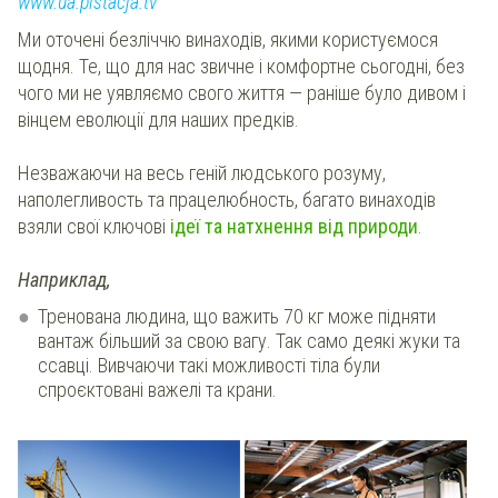
www.ua.pistacja.tv
Ми оточені безліччю винаходів, якими користуємося
щодня. Те, що для нас звичне і комфортне сьогодні, без
чого ми не уявляємо свого життя — раніше було дивом і
вінцем еволюції для наших предків.
Незважаючи на весь геній людського розуму,
наполегливость та працелюбность, багато винаходів
взяли свої ключові
ідеї та натхнення від природи
.
Наприклад,
Тренована людина, що важить 70 кг може підняти
вантаж більший за свою вагу. Так само деякі жуки та
ссавці. Вивчаючи такі можливості тіла були
спроєктовані важелі та крани.