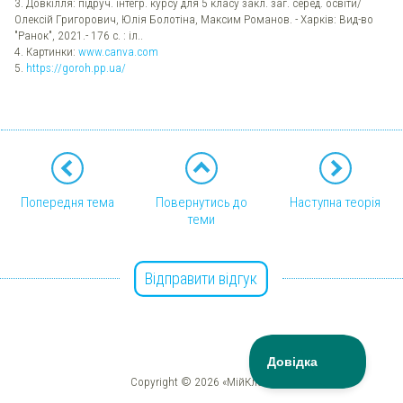
3. Довкілля: підруч. інтегр. курсу для 5 класу закл. заг. серед. освіти/
Олексій Григорович, Юлія Болотіна, Максим Романов. - Харків: Вид-во
"Ранок", 2021.- 176 с. : іл..
4. Картинки:
www.canva.com
5.
https://goroh.pp.ua/
Попередня тема
Повернутись до
Наступна теорія
теми
Відправити відгук
Copyright © 2026 «МійКлас»