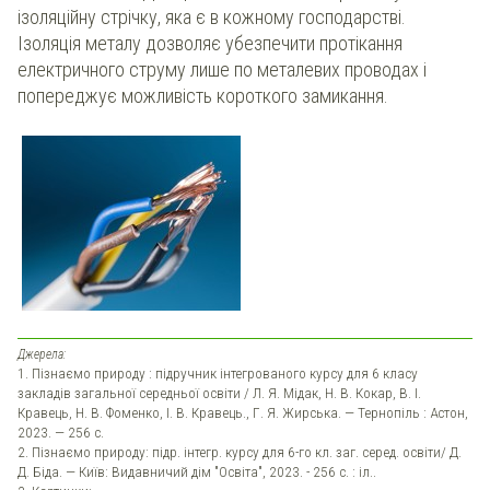
ізоляційну стрічку, яка є в кожному господарстві.
Ізоляція металу дозволяє убезпечити протікання
електричного струму лише по металевих проводах і
попереджує можливість короткого замикання.
Джерела:
1. Пізнаємо природу : підручник інтегрованого курсу для 6 класу
закладів загальної середньої освіти / Л. Я. Мідак, Н. В. Кокар, В. І.
Кравець, Н. В. Фоменко, І. В. Кравець., Г. Я. Жирська. — Тернопіль : Астон,
2023. — 256 с.
2. Пізнаємо природу: підр. інтегр. курсу для 6-го кл. заг. серед. освіти/ Д.
Д. Біда. — Київ: Видавничий дім "Освіта", 2023. - 256 с. : іл..