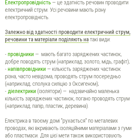
Електропровідність
— це здатність речовин проводити
електричний струм. Усі речовини мають різну
електропровідність.
Залежно від здатності проводити електричний струм,
речовини та матеріали поділяють на
такі види:
-
провідники
— мають багато заряджених частинок,
добре поводять струм (
наприклад
, золото, мідь, графіт);
-
напівпровідники
— кількість заряджених частинок
різна, часто невідома, проводять струм посередньо
(
наприклад
, сполука силіцію з Оксигеном);
-
діелектрики
(ізолятори) — надзвичайно маленька
кількість заряджених частинок, погано проводять струм
(
наприклад
, папір, пластик, деревина).
Електрика в твоєму домі "рухається" по металевих
проводах, які вкривають ізоляційними матеріалами з гуми
або пластмаси. Для цієї мети також використовують