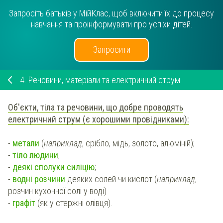
Запросіть батьків у МійКлас, щоб включити їх до процесу
навчання та проінформувати про успіхи дітей.
Запросити
4.
Речовини, матеріали та електричний струм
Об'єкти, тіла та речовини, що добре проводять
електричний струм (є хорошими провідниками):
-
метали
(
наприклад
, срібло, мідь, золото, алюміній);
-
тіло людини
;
-
деякі сполуки силіцію
;
-
водні розчини
деяких солей чи кислот (
наприклад
,
розчин кухонної солі у воді)
-
графіт
(як у стержні олівця).