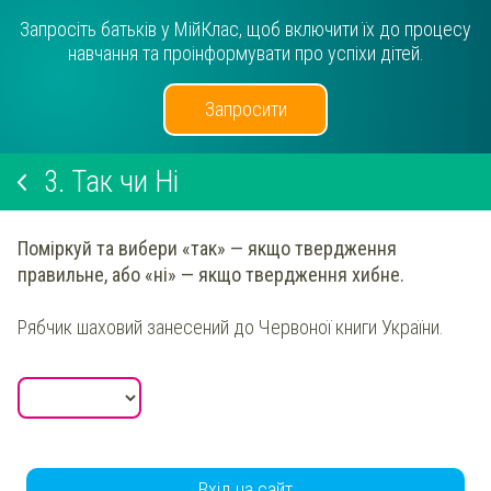
Запросіть батьків у МійКлас, щоб включити їх до процесу
навчання та проінформувати про успіхи дітей.
Запросити
3.
Так чи Ні
Поміркуй та вибери
«так» — якщо твердження
правильне, або «ні» — якщо твердження хибне.
Рябчик шаховий занесений до Червоної книги України.
Вхід на сайт