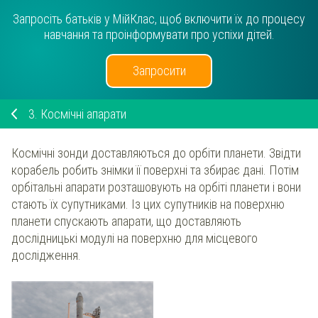
Запросіть батьків у МійКлас, щоб включити їх до процесу
навчання та проінформувати про успіхи дітей.
Запросити
3.
Космічні апарати
Космічні зонди доставляються до орбіти планети. Звідти
корабель робить знімки її поверхні та збирає дані. Потім
орбітальні апарати розташовують на орбіті планети і вони
стають їх супутниками. Із цих супутників на поверхню
планети спускають апарати, що доставляють
дослідницькі модулі на поверхню для місцевого
дослідження.