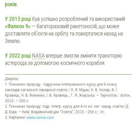
років
.
У 2015 році
був успішно розроблений та використаний
«Фалкон 9»
— багаторазовий ракетоносій, що може
доставляти об'єкти на орбіту та повертатися назад на
Землю.
У 2022 році
NASA
вперше змогли змінити траєкторію
астероїда за допомогою космічного корабля.
Джерела:
1. Пізнаємо природу : підручник інтегрованого курсу для 6 класу
закладів загальної середньої освіти / Л. Я. Мідак, Н. В. Кокар, В. І.
Кравець, Н. В. Фоменко, І. В. Кравець., Г. Я. Жирська. — Тернопіль : Астон,
2023. — 256 с.
2. Пізнаємо природу: підр. інтегр. курсу для 6-го кл. заг. серед. освіти/ Д.
Д. Біда. — Київ: Видавничий дім "Освіта", 2023. - 256 с. : іл..
3. Картинки:
www.canva.com