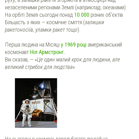
незаселеними регіонами Землі (
наприклад
, океанами).
На орбіті Землі сьогодні понад
10 000
різних об'єктів.
Більшість з яких — космічне сміття (
залишки
ракетоносіїв, уламки ракет тощо
).
Перша людина на Місяці
у 1969 році
американський
космонавт
Ніл Армстронг.
Він сказав, — «
Це один малий крок для людини, але
великий стрибок для людства
».
На сьогодні в космосі доволі багато людей на