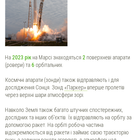
На
2023 рік
на Марсі знаходяться
2
поверхневі апарати
(ровери) та
6
орбітальних.
Космічні апарати (зонди) також відправляють і для
дослідження Сонця. Зонд
«Паркер»
вперше пролетів
через верхні шари атмосфери зорі.
Навколо Землі також багато штучних спостережних,
дослідних та інших об'єктів. Їх відправляють на орбіту за
допомогою ракет. На орбіті робоча частина
відокремлюється від ракети і займає свою траєкторію
руху, а залишки ракети згоряють в атмосфері над