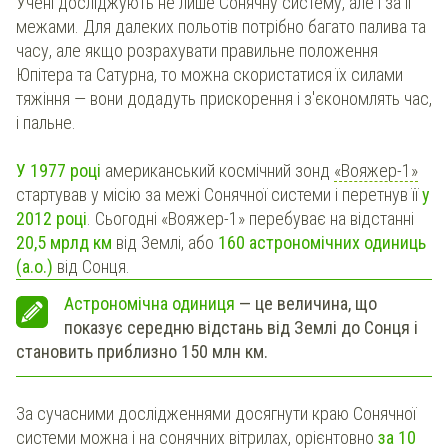
Учені досліджують не лише Сонячну систему, але і за її
межами. Для далеких польотів потрібно багато палива та
часу, але якщо розрахувати правильне положення
Юпітера та Сатурна, то можна скористатися їх силами
тяжіння — вони додадуть прискорення і з'єкономлять час,
і пальне.
У 1977 році
американський космічний зонд
«Вояжер-1»
стартував у місію за межі Сонячної системи і перетнув її
у
2012 році
. Сьогодні «Вояжер-1» перебуває на відстанні
20,5 мрлд км
від Землі, або
160 астрономічних одиниць
(а.о.)
від Сонця.
Астрономічна одиниця
— це величина, що
показує середню відстань від Землі до Сонця і
становить приблизно 150 млн км.
За сучасними дослідженнями досягнути краю Сонячної
системи можна і на сонячних вітрилах, орієнтовно
за 10