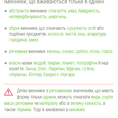
Іменники, що вживаються тільки в однині
абстрактні
іменники:
співчуття, уява, байдужість,
непередбачуваність, широчінь;
збірні
іменники, що означають
сукупність осіб
або
подібних предметів:
колосся, листя, юнь, апаратура,
городина, хмиз;
речовинні
іменники:
кисень, олово, срібло, пісок, горох;
власні
назви
людей, тварин, планет, географічні
й інші
поняття:
Ганна, Олег, Пирятин, Мурчик, готель
«Україна», Юпітер, Еверест, Ніагара.
Деякі іменники з
речовинним
значенням, що мають
форму тільки
однини
, можуть означати
види, сорти
маси, речовини
чи
матеріалу
або їх
велику кількість
, а
також
терміни
. Тоді їх вживаємо в
множині.