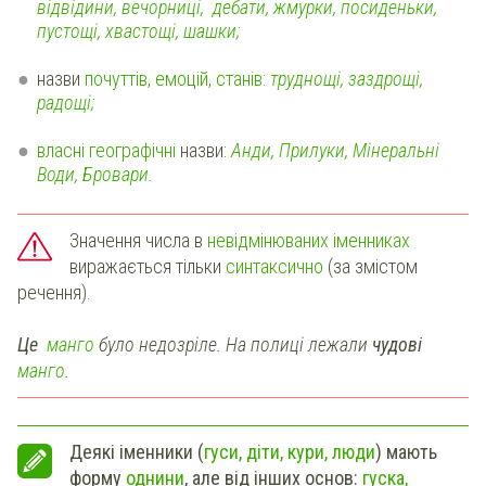
відвідини, вечорниці, дебати, жмурки, посиденьки,
пустощі, хвастощі, шашки;
назви
почуттів, емоцій, станів
:
труднощі, заздрощі,
радощі;
власні географічні
назви:
Анди, Прилуки, Мінеральні
Води, Бровари.
Значення числа в
невідмінюваних іменниках
виражається тільки
синтаксично
(за змістом
речення).
Це
манго
було недозріле. На полиці лежали
чудові
манго
.
Деякі іменники (
гуси, діти, кури, люди
) мають
форму
однини
, але від інших основ:
гуска,