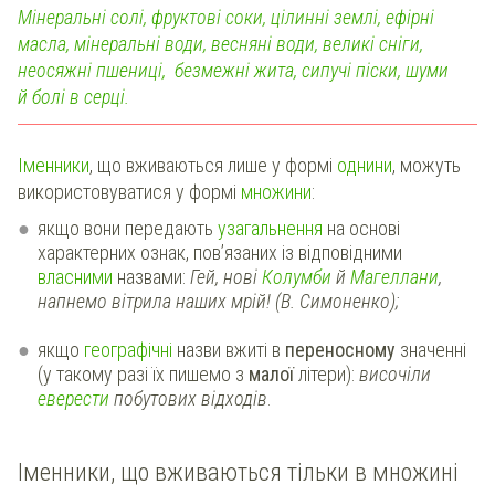
Мінеральні солі, фруктові соки, цілинні землі, ефірні
масла, мінеральні води, весняні води, великі сніги,
неосяжні пшениці, безмежні жита, сипучі піски, шуми
й болі в серці.
Іменники
, що вживаються лише у формі
однини
, можуть
використовуватися у формі
множини
:
якщо вони передають
узагальнення
на основі
характерних ознак, пов’язаних із відповідними
власними
назвами:
Гей, нові
Колумби
й
Магеллани
,
напнемо вітрила наших мрій! (В. Симоненко);
якщо
географічні
назви вжиті в
переносному
значенні
(у такому разі їх пишемо з
малої
літери):
височіли
еверести
побутових відходів
.
Іменники, що вживаються тільки в множині