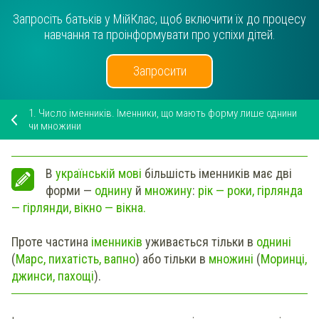
Запросіть батьків у МійКлас, щоб включити їх до процесу
навчання та проінформувати про успіхи дітей.
Запросити
1.
Число іменників. Іменники, що мають форму лише однини
чи множини
В
українській мові
більшість іменників має дві
форми —
однину
й
множину
:
рік — роки, гірлянда
— гірлянди, вікно — вікна.
Проте частина
іменників
уживається тільки в
однині
(
Марс, пихатість, вапно
) або тільки в
множині
(
Моринці,
джинси, пахощі
).