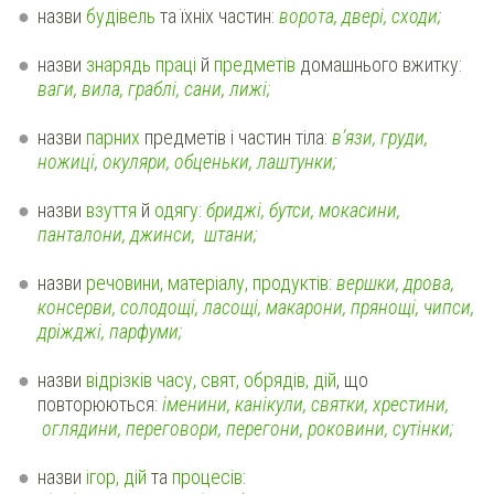
назви
будівель
та їхніх частин:
ворота, двері, сходи;
назви
знарядь праці
й
предметів
домашнього вжитку:
ваги, вила, граблі, сани, лижі;
назви
парних
предметів і частин тіла:
в’язи, груди,
ножиці, окуляри, обценьки, лаштунки;
назви
взуття
й
одягу
:
бриджі, бутси, мокасини,
панталони, джинси, штани;
назви
речовини, матеріалу, продуктів
:
вершки, дрова,
консерви, солодощі, ласощі, макарони, прянощі, чипси,
дріжджі, парфуми;
назви
відрізків часу, свят, обрядів, дій
, що
повторюються:
іменини, канікули, святки, хрестини,
оглядини, переговори, перегони, роковини, сутінки;
назви
ігор, дій
та
процесів
: