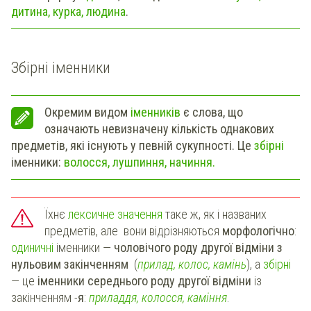
дитина, курка, людина
.
Збірні іменники
Окремим видом
іменників
є слова, що
означають невизначену кількість однакових
предметів, які існують у певній сукупності. Це
збірні
іменники:
в
олосся, лушпиння, начиння.
Їхнє
лексичне значення
таке ж, як і названих
предметів, але вони відрізняються
морфологічно
:
одиничні
іменники —
чоловічого роду другої відміни з
нульовим закінченням
(
прилад, колос, камінь
), а
збірні
— це
іменники середнього роду другої відміни
із
закінченням -
я
:
приладдя, колосся, каміння
.