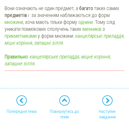
Вони означають не один предмет, а
багато
таких самих
предметів
і за значенням наближаються до форм
множини
, хоча мають тільки форму
однини
. Тому слід
уникати помилкових сполучень таких
іменників
з
прикметниками
у формі множини:
канцелярські приладдя,
міцні коріння, запашні зілля
.
Правильно
:
канцелярське приладдя, міцне коріння,
запашне зілля.
Попередня тема
Повернутись до
Наступне
теми
завдання