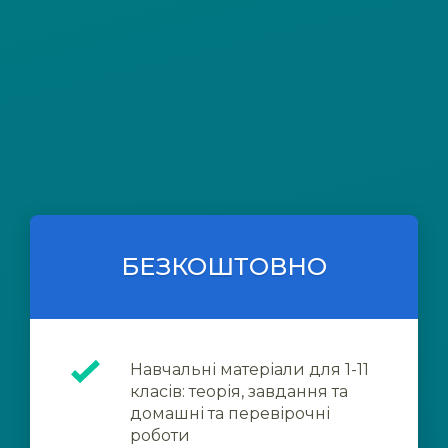
БЕЗКОШТОВНО
Навчальні матеріали для 1-11
класів: теорія, завдання та
домашні та перевірочні
роботи