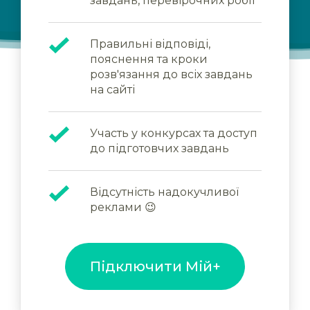
завдань, перевірочних робіт
Правильні відповіді,
пояснення та кроки
розв'язання до всіх завдань
на сайті
Участь у конкурсах та доступ
до підготовчих завдань
Відсутність надокучливої
реклами 😉
Підключити Мій+