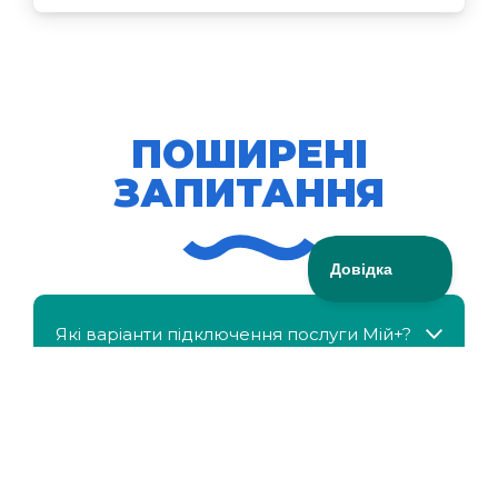
ПОШИРЕНІ
ЗАПИТАННЯ
Які варіанти підключення послуги Мій+?
МійКлас доступний безкоштовно?
Чи можна отримати знижку, якщо в сім'ї