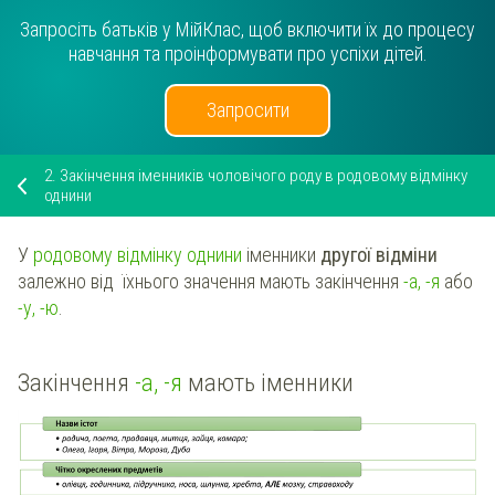
Запросіть батьків у МійКлас, щоб включити їх до процесу
навчання та проінформувати про успіхи дітей.
Запросити
2.
Закінчення іменників чоловічого роду в родовому відмінку
однини
У
родовому відмінку однини
іменники
другої відміни
залежно від їхнього значення мають закінчення
-а, -я
або
-у, -ю
.
Закінчення
-а, -я
мають іменники