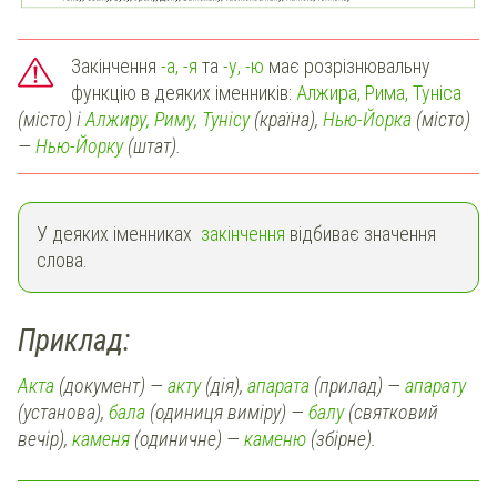
Закінчення
-а, -я
та
-у, -ю
має розрізнювальну
функцію в деяких іменників:
Алжира, Рима, Туніса
(місто) і
Алжиру, Риму, Тунісу
(країна),
Нью-Йорка
(місто)
—
Нью-Йорку
(штат).
У деяких іменниках
закінчення
відбиває значення
слова.
Приклад:
Акта
(документ) —
акту
(дія),
апарата
(прилад) —
апарату
(установа),
бала
(одиниця виміру) —
балу
(святковий
вечір),
каменя
(одиничне) —
каменю
(збірне).