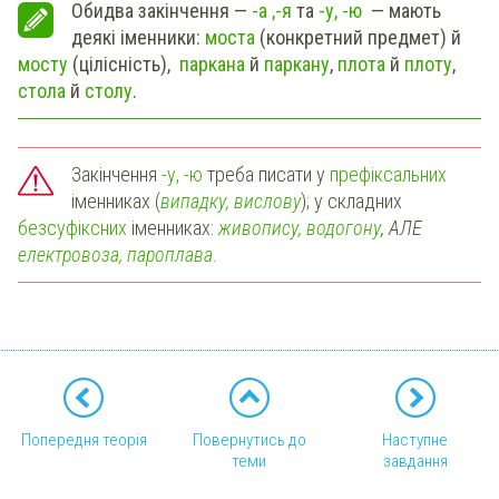
Обидва закінчення —
-а ,-я
та
-у, -ю
— мають
деякі іменники:
моста
(конкретний предмет) й
мосту
(цілісність),
паркана
й
паркану
,
плота
й
плоту
,
стола
й
столу
.
Закінчення
-у, -ю
треба писати у
префіксальних
іменниках (
випадку, вислову
); у складних
безсуфіксних
іменниках:
живопису, водогону
, АЛЕ
електровоза, пароплава
.
Попередня теорія
Повернутись до
Наступне
теми
завдання