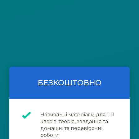
БЕЗКОШТОВНО
Навчальні матеріали для 1-11
класів: теорія, завдання та
домашні та перевірочні
роботи