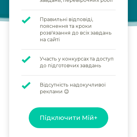
завдань, перевірочних робіт
Правильні відповіді,
пояснення та кроки
розв'язання до всіх завдань
на сайті
Участь у конкурсах та доступ
до підготовчих завдань
Відсутність надокучливої
реклами 😉
Підключити Мій+