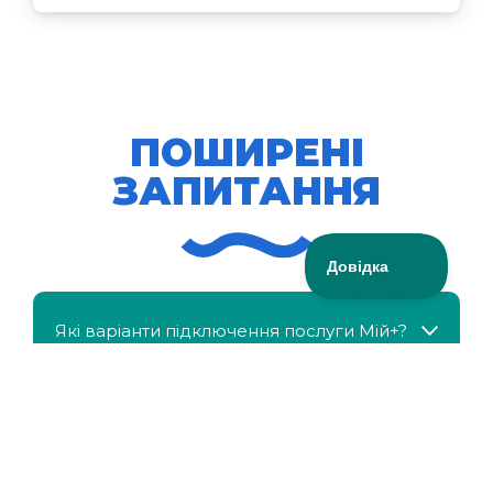
ПОШИРЕНІ
ЗАПИТАННЯ
Які варіанти підключення послуги Мій+?
МійКлас доступний безкоштовно?
Чи можна отримати знижку, якщо в сім'ї