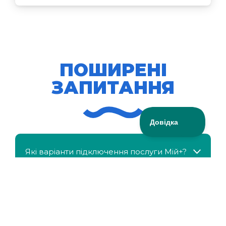
ПОШИРЕНІ
ЗАПИТАННЯ
Які варіанти підключення послуги Мій+?
МійКлас доступний безкоштовно?
Чи можна отримати знижку, якщо в сім'ї