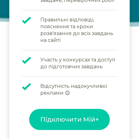
завдань, перевірочних робіт
Правильні відповіді,
пояснення та кроки
розв'язання до всіх завдань
на сайті
Участь у конкурсах та доступ
до підготовчих завдань
Відсутність надокучливої
реклами 😉
Підключити Мій+