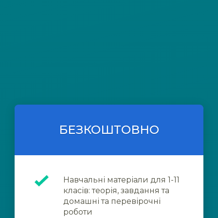
БЕЗКОШТОВНО
Навчальні матеріали для 1-11
класів: теорія, завдання та
домашні та перевірочні
роботи