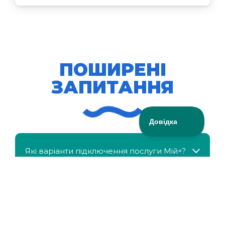
ПОШИРЕНІ
ЗАПИТАННЯ
Які варіанти підключення послуги Мій+?
МійКлас доступний безкоштовно?
Чи можна отримати знижку, якщо в сім'ї