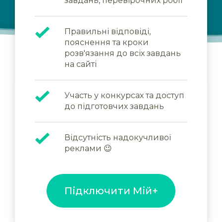
завдань, перевірочних робіт
Правильні відповіді,
пояснення та кроки
розв'язання до всіх завдань
на сайті
Участь у конкурсах та доступ
до підготовчих завдань
Відсутність надокучливої
реклами 😉
Підключити Мій+