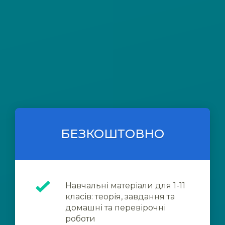
БЕЗКОШТОВНО
Навчальні матеріали для 1-11
класів: теорія, завдання та
домашні та перевірочні
роботи