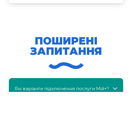
ПОШИРЕНІ
ЗАПИТАННЯ
Які варіанти підключення послуги Мій+?
МійКлас доступний безкоштовно?
Чи можна отримати знижку, якщо в сім'ї