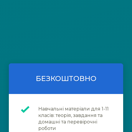
БЕЗКОШТОВНО
Навчальні матеріали для 1-11
класів: теорія, завдання та
домашні та перевірочні
роботи