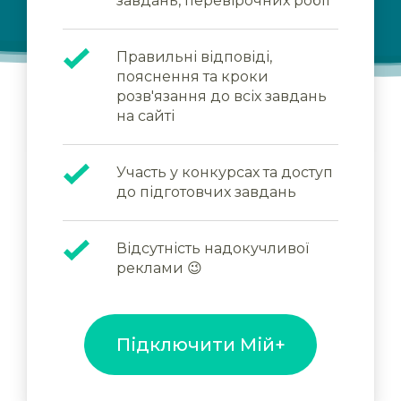
завдань, перевірочних робіт
Правильні відповіді,
пояснення та кроки
розв'язання до всіх завдань
на сайті
Участь у конкурсах та доступ
до підготовчих завдань
Відсутність надокучливої
реклами 😉
Підключити Мій+