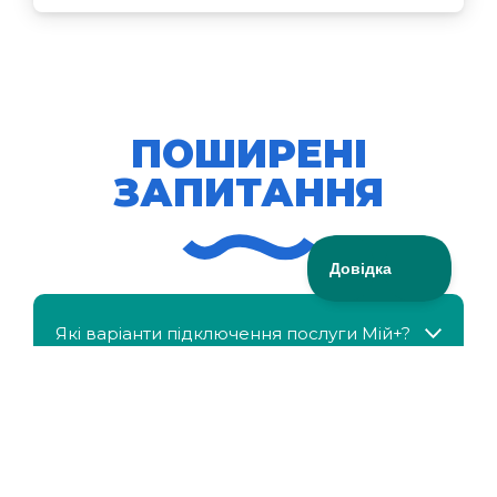
ПОШИРЕНІ
ЗАПИТАННЯ
Які варіанти підключення послуги Мій+?
МійКлас доступний безкоштовно?
Чи можна отримати знижку, якщо в сім'ї