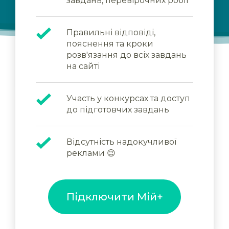
завдань, перевірочних робіт
Правильні відповіді,
пояснення та кроки
розв'язання до всіх завдань
на сайті
Участь у конкурсах та доступ
до підготовчих завдань
Відсутність надокучливої
реклами 😉
Підключити Мій+