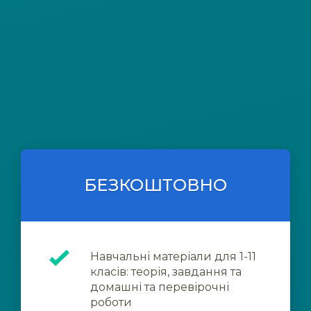
БЕЗКОШТОВНО
Навчальні матеріали для 1-11
класів: теорія, завдання та
домашні та перевірочні
роботи