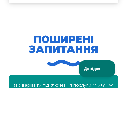
ПОШИРЕНІ
ЗАПИТАННЯ
Які варіанти підключення послуги Мій+?
МійКлас доступний безкоштовно?
Чи можна отримати знижку, якщо в сім'ї