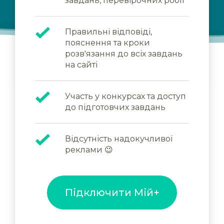
завдань, перевірочних робіт
Правильні відповіді,
пояснення та кроки
розв'язання до всіх завдань
на сайті
Участь у конкурсах та доступ
до підготовчих завдань
Відсутність надокучливої
реклами 😉
Підключити Мій+