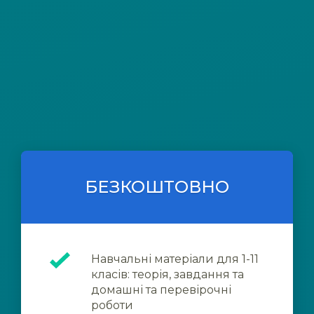
БЕЗКОШТОВНО
Навчальні матеріали для 1-11
класів: теорія, завдання та
домашні та перевірочні
роботи