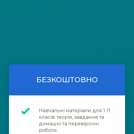
БЕЗКОШТОВНО
Навчальні матеріали для 1-11
класів: теорія, завдання та
домашні та перевірочні
роботи