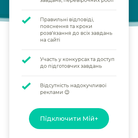
завдань, перевірочних робіт
Правильні відповіді,
пояснення та кроки
розв'язання до всіх завдань
на сайті
Участь у конкурсах та доступ
до підготовчих завдань
Відсутність надокучливої
реклами 😉
Підключити Мій+