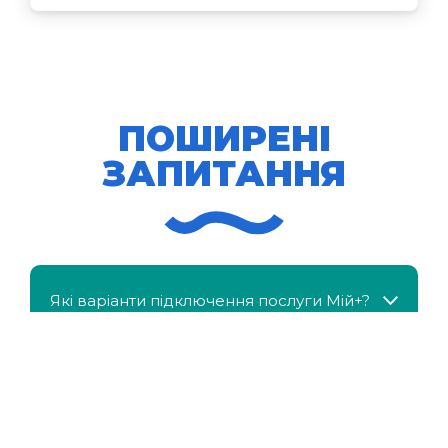
ПОШИРЕНІ
ЗАПИТАННЯ
Які варіанти підключення послуги Мій+?
МійКлас доступний безкоштовно?
Чи можна отримати знижку, якщо в сім'ї