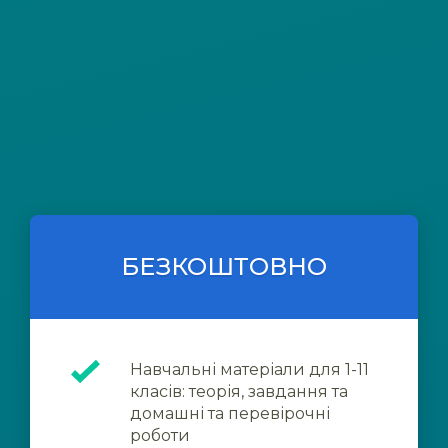
БЕЗКОШТОВНО
Навчальні матеріали для 1-11
класів: теорія, завдання та
домашні та перевірочні
роботи