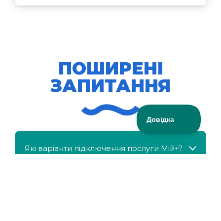
ПОШИРЕНІ
ЗАПИТАННЯ
Які варіанти підключення послуги Мій+?
МійКлас доступний безкоштовно?
Чи можна отримати знижку, якщо в сім'ї