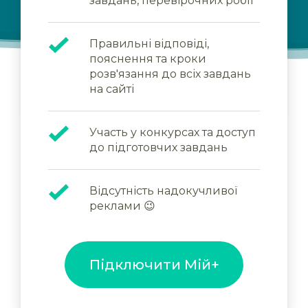
завдань, перевірочних робіт
Правильні відповіді,
пояснення та кроки
розв'язання до всіх завдань
на сайті
Участь у конкурсах та доступ
до підготовчих завдань
Відсутність надокучливої
реклами 😉
Підключити Мій+