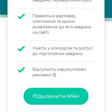
завдань, перевірочних робіт
Правильні відповіді,
пояснення та кроки
розв'язання до всіх завдань
на сайті
Участь у конкурсах та доступ
до підготовчих завдань
Відсутність надокучливої
реклами 😉
Підключити Мій+