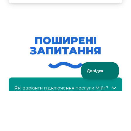
ПОШИРЕНІ
ЗАПИТАННЯ
Які варіанти підключення послуги Мій+?
МійКлас доступний безкоштовно?
Чи можна отримати знижку, якщо в сім'ї