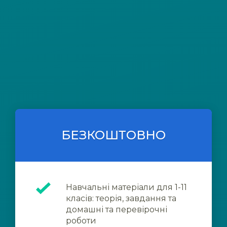
БЕЗКОШТОВНО
Навчальні матеріали для 1-11
класів: теорія, завдання та
домашні та перевірочні
роботи