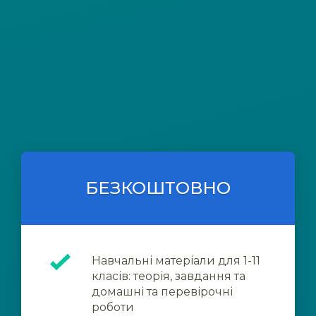
БЕЗКОШТОВНО
Навчальні матеріали для 1-11
класів: теорія, завдання та
домашні та перевірочні
роботи