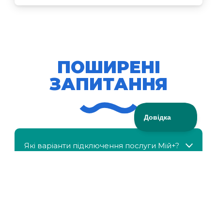
ПОШИРЕНІ
ЗАПИТАННЯ
Які варіанти підключення послуги Мій+?
МійКлас доступний безкоштовно?
Чи можна отримати знижку, якщо в сім'ї