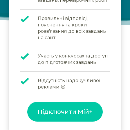
завдань, перевірочних робіт
Правильні відповіді,
пояснення та кроки
розв'язання до всіх завдань
на сайті
Участь у конкурсах та доступ
до підготовчих завдань
Відсутність надокучливої
реклами 😉
Підключити Мій+