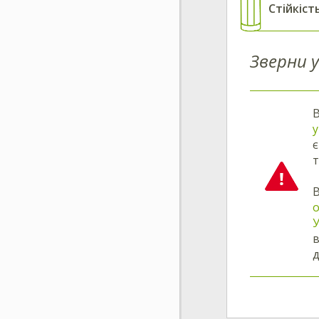
Стійкіст
Зверни у
В
у
т
В
У
в