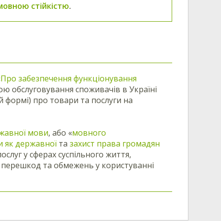
мовною стійкістю
.
«Про забезпечення функціонування
ю обслуговування споживачів в Україні
ій формі) про товари та послуги на
ржавної мови
, або «
мовного
и як державної
та
захист права громадян
луг у сферах суспільного життя,
ня перешкод та обмежень у користуванні