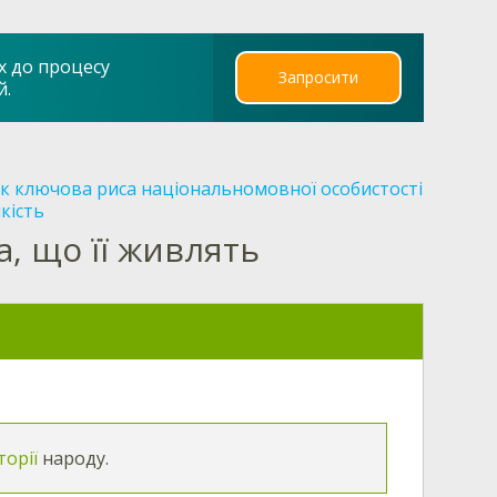
х до процесу
Запросити
й.
як ключова риса національномовної особистості
кість
а, що її живлять
торії
народу.