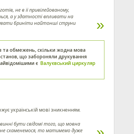
готів, не в її привілейованому,
ься, а у здатності впливати на
шувати бриніти найтонші струни
в та обмежень, скільки жодна мова
 постанов, що забороняли друкування
 Найвідомішими є
Валуєвський циркуляр
ожує українській мові зникненням.
овинні бути свідомі того, що мовна
и не схаменемося, то матимемо дуже