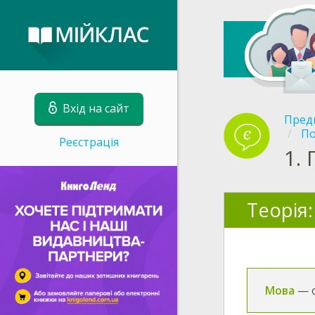
Вхід на сайт
Пред
По
Реєстрація
1.
Теорія:
Мова
— о