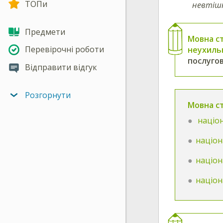
ТОПи
невтішн
Предмети
Мовна ст
Перевірочні роботи
неухиль
послугов
Відправити відгук
Розгорнути
Мовна ст
націон
націон
націон
націон