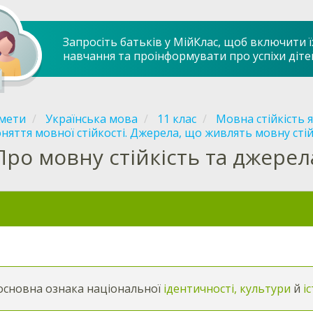
Запросіть батьків у МійКлас, щоб включити ї
навчання та проінформувати про успіхи діте
мети
Українська мова
11 клас
Мовна стійкість 
няття мовної стійкості. Джерела, що живлять мовну стій
Про мовну стійкість та джерел
сновна ознака національної
ідентичності, культури
й
іс