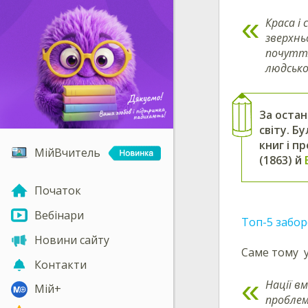
Краса і 
зверхнь
почуття
людської
За остан
світу. Б
книг і п
МійВчитель
(1863) й
Початок
Вебінари
Топ-5 забор
Новини сайту
Саме тому 
Контакти
Нації в
Мій+
проблем