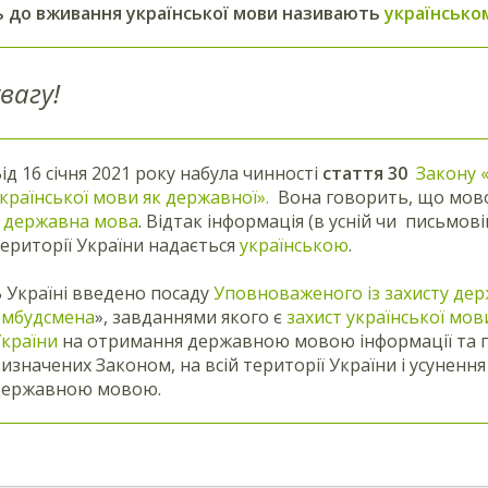
ь до вживання української мови називають
українсько
вагу!
ід 16 січня 2021 року набула чинності
стаття 30
Закону 
країнської мови як державної
».
Вона говорить, що мово
є
державна мова
. Відтак інформація (в усній чи письмов
ериторії України надається
українською
.
 Україні введено посаду
Уповноваженого із захисту де
омбудсмена
», завданнями якого є
захист української мов
країни
на отримання державною мовою інформації та пос
изначених Законом, на всій території України і усунен
державною мовою.