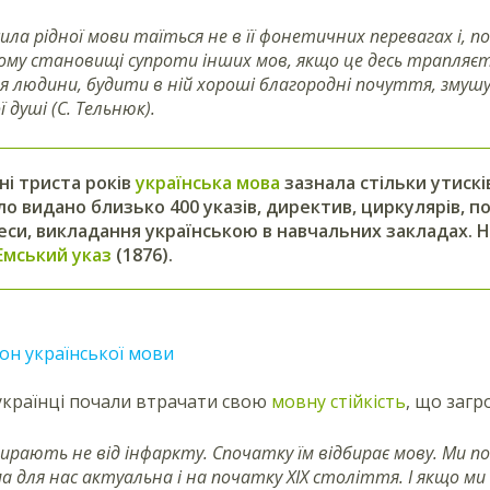
сила рідної мови таїться не в її фонетичних перевагах і, по
ому становищі супроти інших мов, якщо це десь трапляєт
 людини, будити в ній хороші благородні почуття, зму
 душі (С. Тельнюк).
ні триста років
українська мова
зазнала стільки утискі
уло видано близько 400 указів, директив, циркулярів,
реси, викладання українською в навчальних закладах.
Емський указ
(1876).
он української мови
українці почали втрачати свою
мовну стійкість
, що загр
мирають не від інфаркту. Спочатку їм відбирає мову. Ми п
а для нас актуальна і на початку ХІХ століття. І якщо м