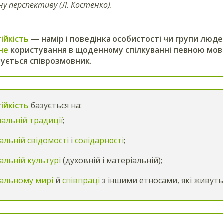
у перспективу (Л. Костенко).
ійкість
— намір і поведінка особистості чи групи люд
не
користування в щоденному спілкуванні певною мов
ується співрозмовник.
ійкість
базується на:
альній традиції
;
альній свідомості
і
солідарності
;
альній культурі
(духовній і матеріальній);
альному мирі
й
співпраці
з іншими етносами, які живуть