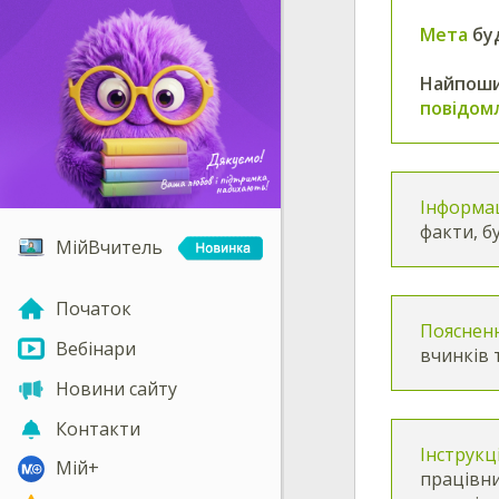
Мета
буд
Найпоши
повідомл
Інформа
факти, б
МійВчитель
Початок
Пояснен
Вебінари
вчинків
Новини сайту
Контакти
Інструкц
Мій+
працівни