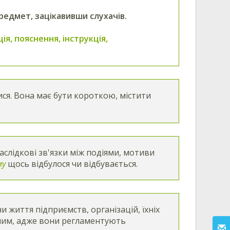
редмет, зацікавивши слухачів.
ія, пояснення, інструкція,
ися. Вона має бути короткою, містити
слідкові зв'язки між подіями, мотиви
му
щось відбулося чи відбувається.
 життя підприємств, організацій, їхніх
ілим, адже вони регламентують