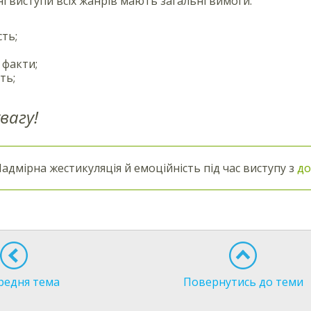
і виступи всіх жанрів мають загальні вимоги:
сть;
 факти;
ть;
вагу!
адмірна жестикуляція й емоційність під час виступу з
до
редня тема
Повернутись до теми