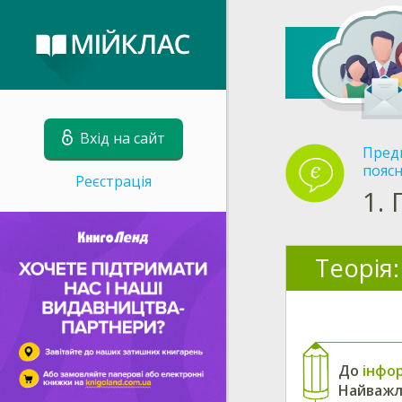
Вхід на сайт
Пред
поясн
Реєстрація
1.
Теорія:
До
інфо
Найважл