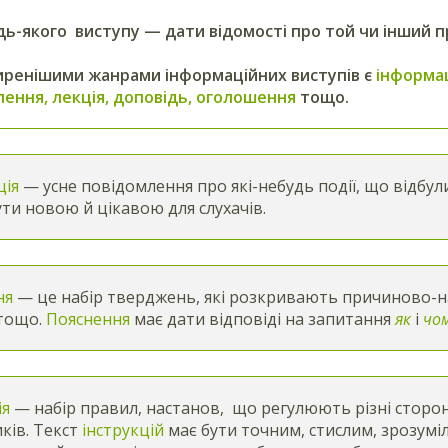
ь-якого виступу — дати відомості про той чи інший п
ренішими жанрами інформаційних виступів є
інформац
ення, лекція, доповідь, оголошення
тощо.
ція
— усне повідомлення про які-небудь події, що відбул
ути новою й цікавою для слухачів.
ня
— це набір тверджень, які розкривають причиново-на
 тощо.
Пояснення
має дати відповіді на запитання
як
і
чо
ія
— набір правил, настанов, що регулюють різні сторони
ків. Текст
інструкцій
має бути точним, стислим, зрозум