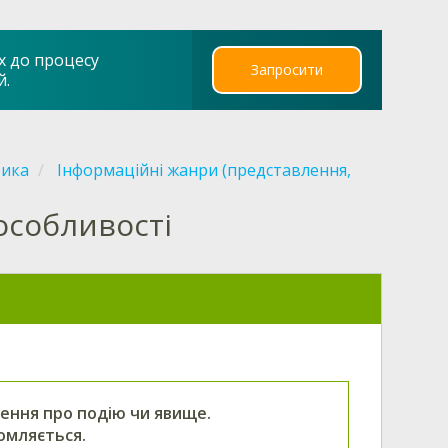
х до процесу
Запросити
й.
рика
Інформаційні жанри (представлення,
особливості
ення про подію чи явище.
омляється.