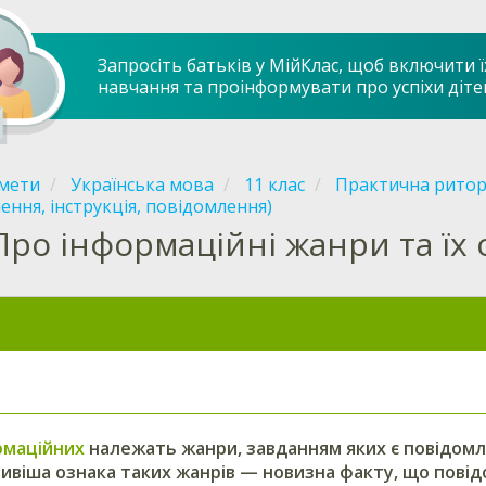
Запросіть батьків у МійКлас, щоб включити ї
навчання та проінформувати про успіхи діте
мети
Українська мова
11 клас
Практична рито
ення, інструкція, повідомлення)
Про інформаційні жанри та їх 
рмаційних
належать жанри, завданням яких є повідомл
ивіша ознака таких жанрів — новизна факту, що повід