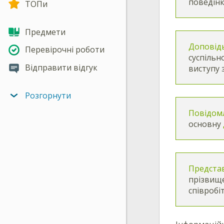
поведінк
ТОПи
Предмети
Доповід
Перевірочні роботи
суспільн
Відправити відгук
виступу 
Розгорнути
Повідом
основну
Предста
прізвище
співробі