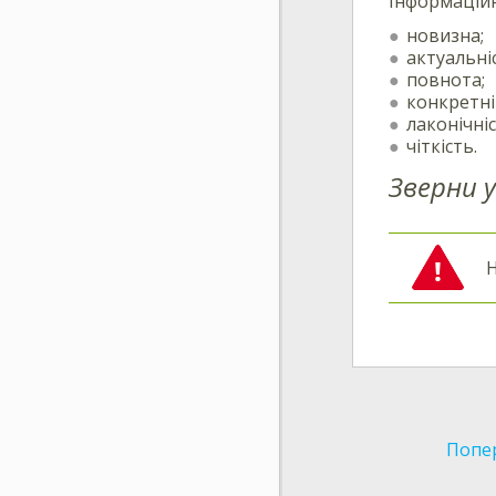
Інформаційн
новизна;
актуальні
повнота;
конкретні
лаконічніс
чіткість.
Зверни у
Н
Попе