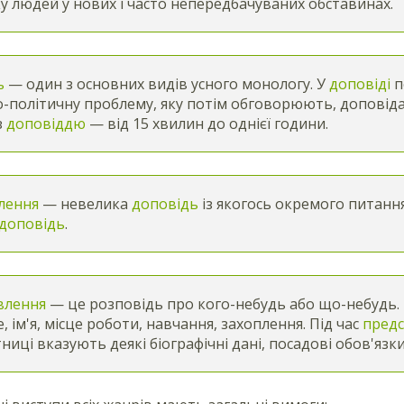
у людей у нових і часто непередбачуваних обставинах.
ь
— один з основних видів усного монологу. У
доповіді
п
о-політичну проблему, яку потім обговорюють, доповіда
з
доповіддю
— від 15 хвилин до однієї години.
лення
— невелика
доповідь
із якогось окремого питанн
доповідь
.
влення
— це розповідь про кого-небудь або що-небудь. 
, ім'я, місце роботи, навчання, захоплення. Під час
пред
тниці вказують деякі біографічні дані, посадові обов'язк