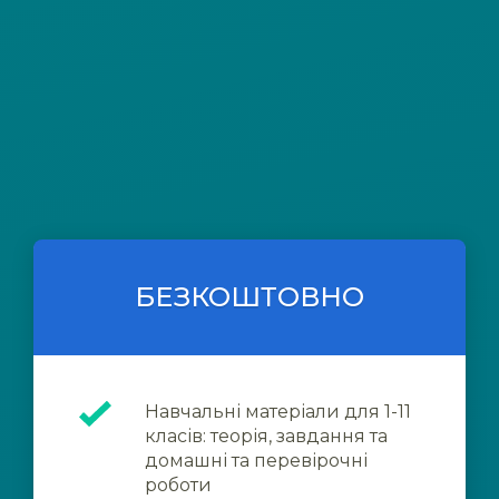
БЕЗКОШТОВНО
Навчальні матеріали для 1-11
класів: теорія, завдання та
домашні та перевірочні
роботи