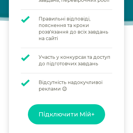
завдань, перевірочних робіт
Правильні відповіді,
пояснення та кроки
розв'язання до всіх завдань
на сайті
Участь у конкурсах та доступ
до підготовчих завдань
Відсутність надокучливої
реклами 😉
Підключити Мій+