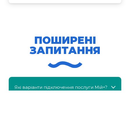
ПОШИРЕНІ
ЗАПИТАННЯ
Які варіанти підключення послуги Мій+?
МійКлас доступний безкоштовно?
Чи можна отримати знижку, якщо в сім'ї