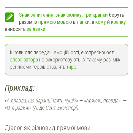
Знак запитання, знак оклику, три крапки
беруть
разом із
прямою мовою
в
лапки
, а
кому
й
крапку
виносять
за лапки.
Інколи для передачі емоційності, експресивності
слова автора
не використовують. У такому разі між
репліками героїв ставлять
тире
.
Приклад:
«А правда, що баранці їдять кущі?» — «Авжеж, правда». —
«О, я радий!» (А. де Сент-Екзюпері).
Діалог як різновид прямої мови