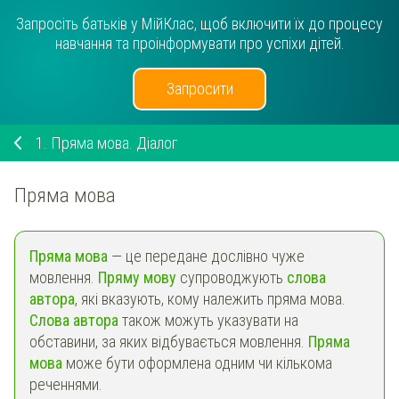
Запросіть батьків у МійКлас, щоб включити їх до процесу
навчання та проінформувати про успіхи дітей.
Запросити
1.
Пряма мова. Діалог
Пряма мова
Пряма мова
— це передане дослівно чуже
мовлення.
Пряму мову
супроводжують
слова
автора
, які вказують, кому належить пряма мова.
Слова автора
також можуть указувати на
обставини, за яких відбувається мовлення.
Пряма
мова
може бути оформлена одним чи кількома
реченнями.