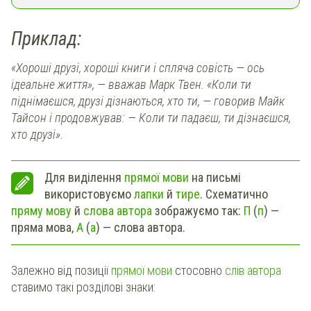
Приклад:
«Хороші друзі, хороші книги і спляча совість — ось
ідеальне життя», — вважав Марк Твен. «Коли ти
піднімаєшся, друзі дізнаються, хто ти, — говорив Майк
Тайсон і продовжував: — Коли ти падаєш, ти дізнаєшся,
хто друзі».
Для виділення
прямої мови
на письмі
використовуємо
лапки
й
тире
. Схематично
пряму мову
й
слова автора
зображуємо так:
П
(
п
) —
пряма мова,
А
(
а
) — слова автора.
Залежно від позиції
прямої мови
стосовно
слів автора
ставимо такі розділові знаки: