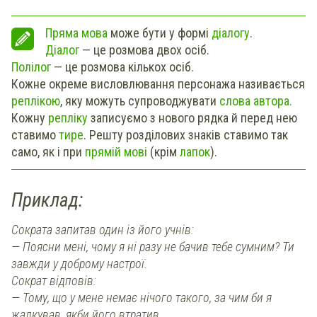
Пряма мова
може бути у формі
діалогу
.
Діалог
— це розмова двох осіб.
Полілог
— це розмова кількох осіб.
Кожне окреме висловлювання персонажа називається
реплікою
, яку можуть супроводжувати
слова автора.
Кожну
репліку
записуємо з нового рядка й перед нею
ставимо
тире
. Решту розділових знаків ставимо так
само, як і при
прямій мові
(крім
лапок
).
Приклад:
Сократа запитав один із його учнів:
— Поясни мені, чому я ні разу не бачив тебе сумним? Ти
завжди у доброму настрої.
Сократ відповів:
— Тому, що у мене немає нічого такого, за чим би я
жалкував, якби його втратив.