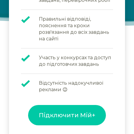
завдань, перевірочних робіт
Правильні відповіді,
пояснення та кроки
розв'язання до всіх завдань
на сайті
Участь у конкурсах та доступ
до підготовчих завдань
Відсутність надокучливої
реклами 😉
Підключити Мій+