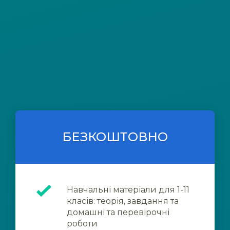
БЕЗКОШТОВНО
Навчальні матеріали для 1-11
класів: теорія, завдання та
домашні та перевірочні
роботи