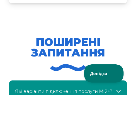
ПОШИРЕНІ
ЗАПИТАННЯ
Які варіанти підключення послуги Мій+?
МійКлас доступний безкоштовно?
Чи можна отримати знижку, якщо в сім'ї