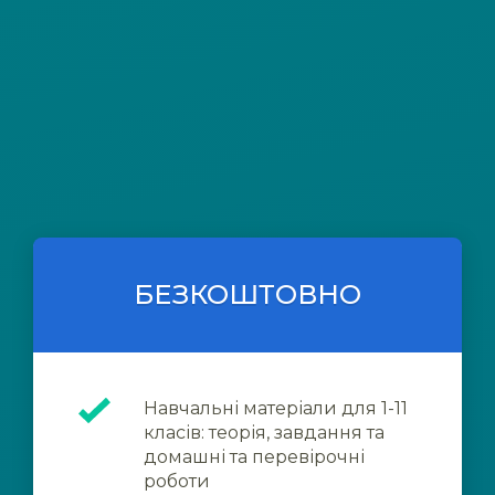
БЕЗКОШТОВНО
Навчальні матеріали для 1-11
класів: теорія, завдання та
домашні та перевірочні
роботи