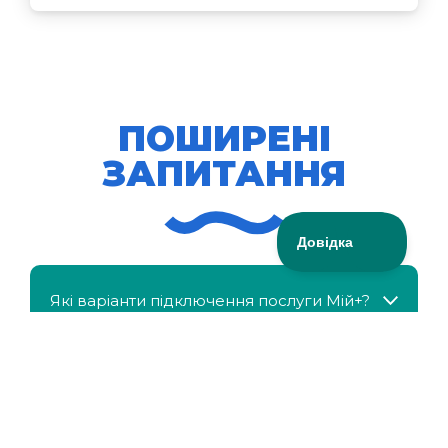
ПОШИРЕНІ
ЗАПИТАННЯ
Які варіанти підключення послуги Мій+?
МійКлас доступний безкоштовно?
Чи можна отримати знижку, якщо в сім'ї