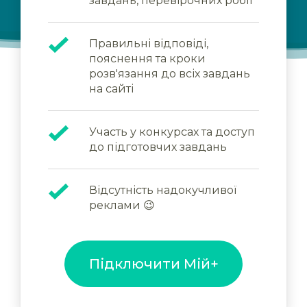
завдань, перевірочних робіт
Правильні відповіді,
пояснення та кроки
розв'язання до всіх завдань
на сайті
Участь у конкурсах та доступ
до підготовчих завдань
Відсутність надокучливої
реклами 😉
Підключити Мій+