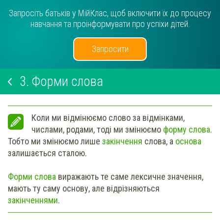
Запросіть батьків у МійКлас, щоб включити їх до процесу
навчання та проінформувати про успіхи дітей.
Запросити
3.
Форми слова
Коли ми відмінюємо слово за
відмінками,
числами, родами
, тоді ми змінюємо
форму слова
.
Тобто ми змінюємо лише
закінчення
слова, а
основа
залишається сталою.
Форми слова
виражають те саме лексичне значення,
мають ту саму основу, але відрізняються
закінченнями
.