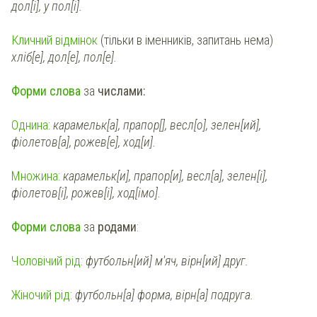
дол[і], у пол[і].
Кличний відмінок
(тільки в іменників, запитань нема)
хліб[е], дол[е], пол[е].
Форми слова
за
числами:
Однина
:
карамельк[а], прапор[], весл[о], зелен[ий],
фіолетов[а], рожев[е], ход
[и].
Множина
:
карамельк[и], прапор[и], весл[а], зелен[і],
фіолетов[і], рожев[і], ход
[імо].
Форми слова
за
родами
:
Чоловічий рід
:
футбольн[ий] м'яч, вірн[ий] друг.
Жіночий рід
:
футбольн[а] форма, вірн[а] подруга.