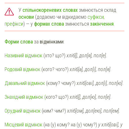
У
спільнокореневих словах
змінюється склад
основи
(додаємо чи відкидаємо
суфікси,
префікси
) — у
формах слова
змінюється
закінчення
.
Форми слова
за
відмінками
:
Називний відмінок
(хто? що?)
хліб[], дол[я], пол[е].
Родовий відмінок
(кого? чого?)
хліб[а], дол[і], пол[я].
Давальний відмінок
(кому? чому?)
хліб[ові], дол[і], пол[ю].
Знахідний відмінок (
кого? що?)
хліб[], дол[ю], пол[е].
Орудний відмінок
(ким? чим?)
хліб[ом], дол[ею], пол[ем].
Місцевий відмінок
(на (у) кому? на (у) чому?)
у хліб[ові], у