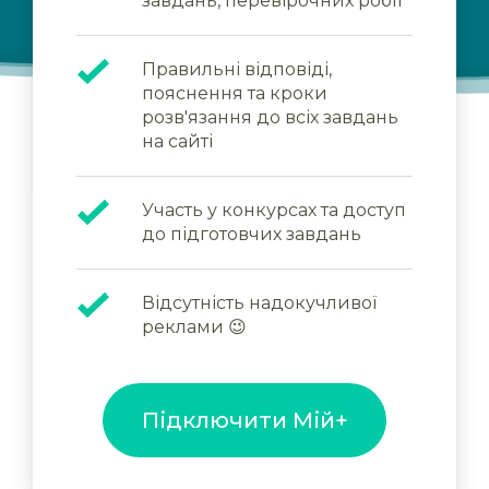
завдань, перевірочних робіт
Правильні відповіді,
пояснення та кроки
розв'язання до всіх завдань
на сайті
Участь у конкурсах та доступ
до підготовчих завдань
Відсутність надокучливої
реклами 😉
Підключити Мій+