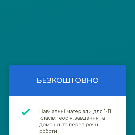
БЕЗКОШТОВНО
Навчальні матеріали для 1-11
класів: теорія, завдання та
домашні та перевірочні
роботи