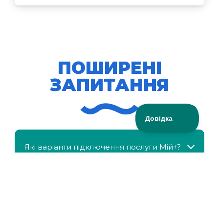
ПОШИРЕНІ
ЗАПИТАННЯ
Які варіанти підключення послуги Мій+?
МійКлас доступний безкоштовно?
Чи можна отримати знижку, якщо в сім'ї