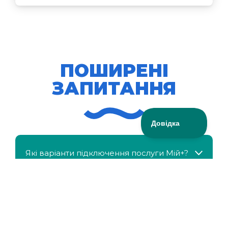
ПОШИРЕНІ
ЗАПИТАННЯ
Які варіанти підключення послуги Мій+?
МійКлас доступний безкоштовно?
Чи можна отримати знижку, якщо в сім'ї