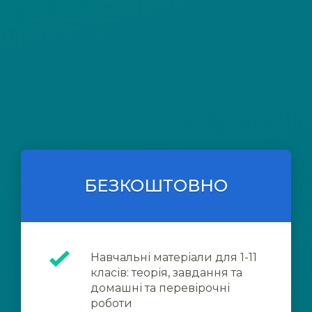
БЕЗКОШТОВНО
Навчальні матеріали для 1-11
класів: теорія, завдання та
домашні та перевірочні
роботи