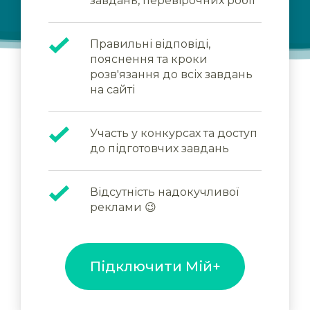
завдань, перевірочних робіт
Правильні відповіді,
пояснення та кроки
розв'язання до всіх завдань
на сайті
Участь у конкурсах та доступ
до підготовчих завдань
Відсутність надокучливої
реклами 😉
Підключити Мій+