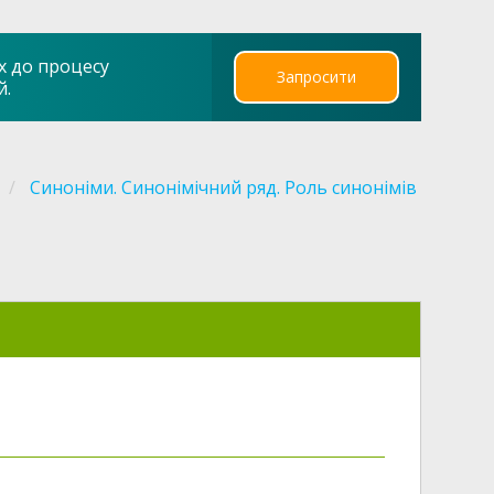
х до процесу
Запросити
й.
Синоніми. Синонімічний ряд. Роль синонімів