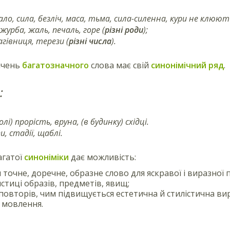
ло, сила, безліч, маса, тьма, сила-силенна, кури не клюют
 журба, жаль, печаль, горе (
різні роди
);
агівниця, терези (
різні числа
).
ачень
багатозначного
слова має свій
синонімічний ряд
.
:
полі) прорість, вруна, (в будинку) східці.
и, стадії, щаблі.
агатої
синоніміки
дає можливість:
 точне, доречне, образне слово для яскравої і виразної 
стиці образів, предметів, явищ;
повторів, чим підвищується естетична й стилістична вир
 мовлення.