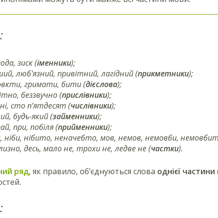
:
ода, зиск (
іменники
);
ий, люб'язний, привітний, лагідний (
прикметники
);
вкти, гримати, бити (
дієслова
);
тно, беззвучно (
прислівники
);
і, сто п’ятдесят (
числівники
);
ий, будь-який (
займенники
);
рай, при, побіля (
прийменники
);
, ніби, нібито, неначебто, мов, немов, немовби, немовбит
изно, десь, мало не, трохи не, ледве не (
частки
).
ний ряд
, як правило, об’єднуються слова
однієї частини
стей.
: