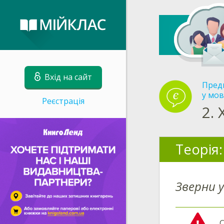
Вхід на сайт
Пред
у мов
Реєстрація
2.
Теорія:
Зверни у
С