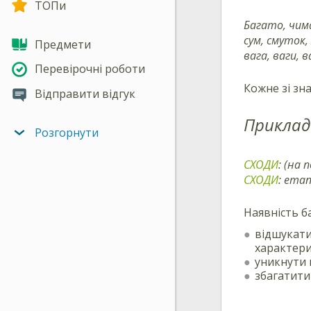
ТОПи
Багато, чима
сум, смуток,
Предмети
вага, ваги, в
Перевірочні роботи
Кожне зі зн
Відправити відгук
Приклад
Розгорнути
СХОДИ
: (на 
СХОДИ
: етап
Наявність б
відшукати
характери
уникнути 
збагатити