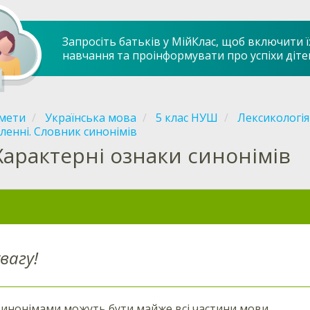
Запросіть батьків у МійКлас, щоб включити ї
навчання та проінформувати про успіхи діте
мети
Українська мова
5 клас НУШ
Лексикологія
ленні. Словник синонімів
Характерні ознаки синонімів
вагу!
инонімами можуть бути майже всі частини мови.