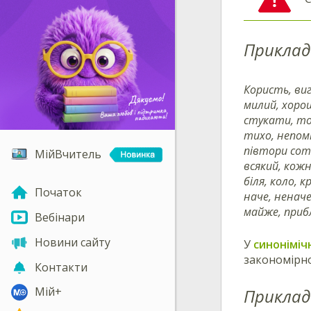
Приклад
Користь, виг
милий, хорош
стукати, то
тихо, непомі
півтори сотн
МійВчитель
всякий, кожн
біля, коло, к
Початок
наче, неначе
майже, прибл
Вебінари
Новини сайту
У
синоніміч
закономірно
Контакти
Мій+
Приклад