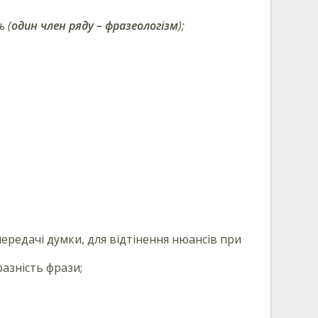
ь (
один член ряду – фразеологізм
);
передачі думки, для відтінення нюансів при
азність фрази;