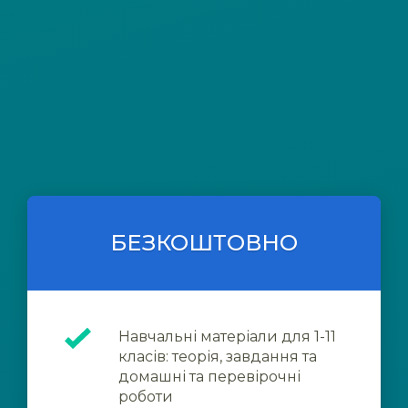
БЕЗКОШТОВНО
Навчальні матеріали для 1-11
класів: теорія, завдання та
домашні та перевірочні
роботи