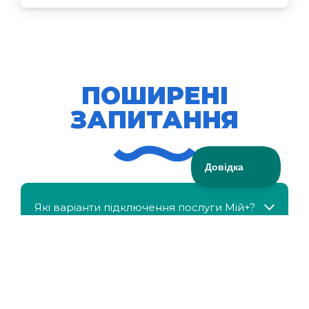
ПОШИРЕНІ
ЗАПИТАННЯ
Які варіанти підключення послуги Мій+?
МійКлас доступний безкоштовно?
Чи можна отримати знижку, якщо в сім'ї