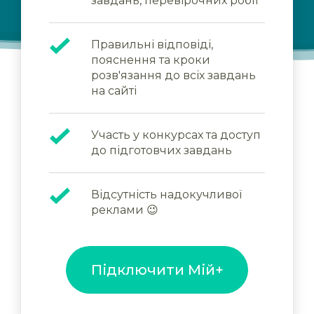
завдань, перевірочних робіт
Правильні відповіді,
пояснення та кроки
розв'язання до всіх завдань
на сайті
Участь у конкурсах та доступ
до підготовчих завдань
Відсутність надокучливої
реклами 😉
Підключити Мій+