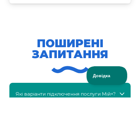
ПОШИРЕНІ
ЗАПИТАННЯ
Які варіанти підключення послуги Мій+?
МійКлас доступний безкоштовно?
Чи можна отримати знижку, якщо в сім'ї