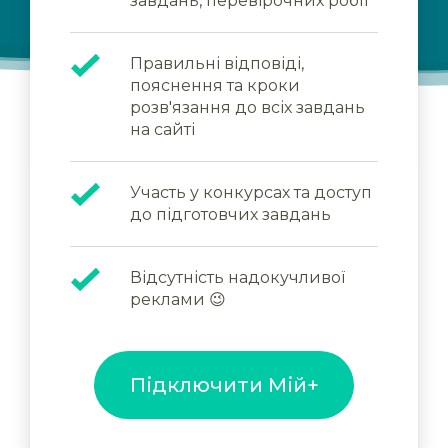
завдань, перевірочних робіт
Правильні відповіді,
пояснення та кроки
розв'язання до всіх завдань
на сайті
Участь у конкурсах та доступ
до підготовчих завдань
Відсутність надокучливої
реклами 😉
Підключити Мій+