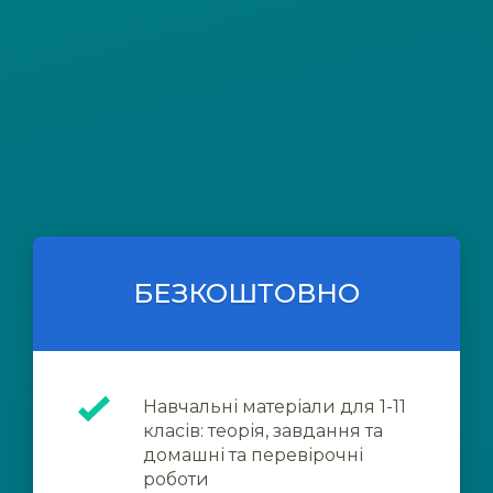
БЕЗКОШТОВНО
Навчальні матеріали для 1-11
класів: теорія, завдання та
домашні та перевірочні
роботи