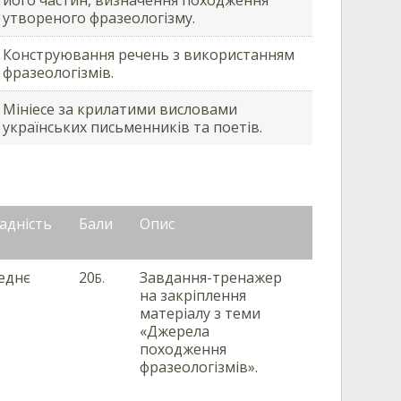
утвореного фразеологізму.
Конструювання речень з використанням
фразеологізмів.
Мініесе за крилатими висловами
українських письменників та поетів.
адність
Бали
Опис
еднє
20
Завдання-тренажер
Б.
на закріплення
матеріалу з теми
«Джерела
походження
фразеологізмів».