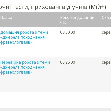
чні тести, приховані від учнів (Мій+)
Назва
Рекомендований
Скла
час:
Домашня робота з теми
00:30:00
сере
«Джерела походження
фразеологізмів»
Перевірна робота з теми
00:25:00
сере
«Джерела походження
фразеологізмів»