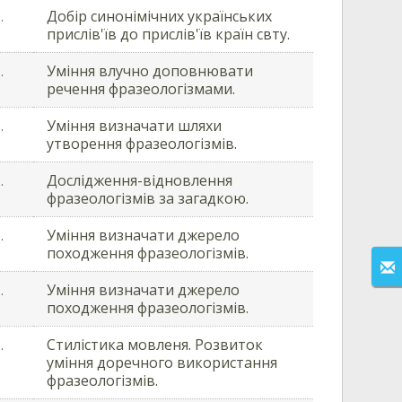
Добір синонімічних українських
.
прислів'їв до прислів'їв країн свту.
Уміння влучно доповнювати
.
речення фразеологізмами.
Уміння визначати шляхи
.
утворення фразеологізмів.
Дослiдження-вiдновлення
.
фразеологізмів за загадкою.
Уміння визначати джерело
.
походження фразеологізмів.
Уміння визначати джерело
.
походження фразеологізмів.
Стилістика мовленя. Розвиток
.
уміння доречного використання
фразеологізмів.