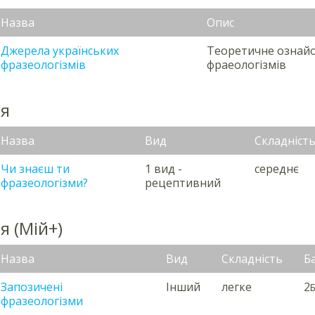
Назва
Опис
Джерела українських
Теоретичне ознай
фразеологізмів
фраеологізмів
ня
Назва
Вид
Складніст
Чи знаєш ти
1 вид -
середнє
фразеологізми?
рецептивний
я (Мій+)
Назва
Вид
Складність
Б
Запозичені
Інший
легке
2
Б
фразеологізми