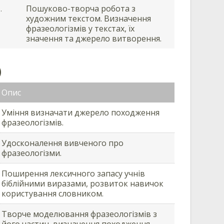
Пошуково-творча робота з
.
художним текстом. Визначення
фразеологізмів у текстах, їх
значення та джерело витворення.
)
Опис
Уміння визначати джерело походження
фразеологізмів.
Удосконалення вивченого про
фразеологізми.
Поширення лексичного запасу учнів
біблійними виразами, розвиток навичок
користування словником.
Творче моделювання фразеологізмів з
його частин, визначення походження