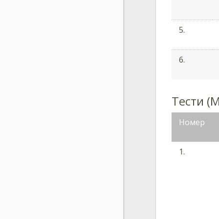
5.
6.
Тести (М
Номер
1.