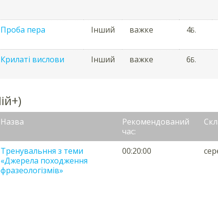
Проба пера
Інший
важке
4
Б.
Крилаті вислови
Інший
важке
6
Б.
ій+)
Назва
Рекомендований
Скл
час:
Тренувальння з теми
00:20:00
сер
«Джерела походження
фразеологізмів»