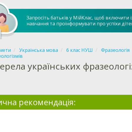
Запросіть батьків у МійКлас, щоб включити ї
навчання та проінформувати про успіхи діте
мети
Українська мова
6 клас НУШ
Фразеологія
ологізмів
ерела українських фразеологі
чна рекомендація: