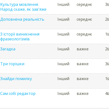
Культура мовлення.
Інший
середнє
3
Б
Народ скаже, як зав'яже
Доповнена реальність
Інший
середнє
2
Б
З історії виникнення
Інший
середнє
1
Б
фразеологізмів
Загадка
Інший
важке
2
Б
Три горішки
Інший
важке
3
Б
Знайди помилку
Інший
важке
1
Б
Сам собі редактор
Інший
важке
4
Б