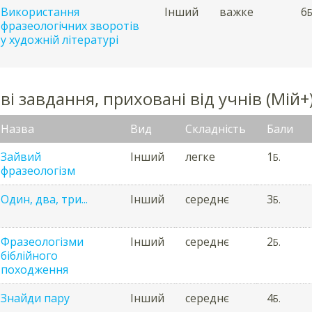
Використання
Інший
важке
6
Б
фразеологічних зворотів
у художній літературі
і завдання, приховані від учнів (Мій+
Назва
Вид
Складність
Бали
Зайвий
Інший
легке
1
Б.
фразеологізм
Один, два, три...
Інший
середнє
3
Б.
Фразеологізми
Інший
середнє
2
Б.
біблійного
походження
Знайди пару
Інший
середнє
4
Б.