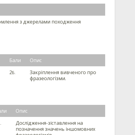
омлення з джерелами походження
ь
Бали
Опис
2
Закріплення вивченого про
Б.
фразеологізми.
али
Опис
Дослідження-зіставлення на
.
позначення значень іншомовних
фразеологізмів.