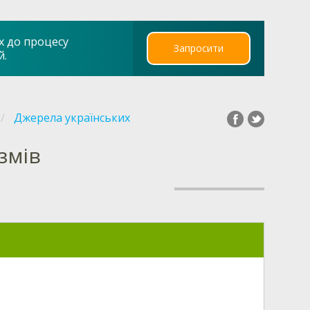
х до процесу
Запросити
й.
Джерела українських
змів