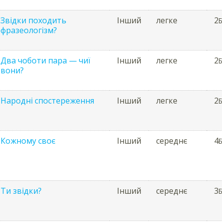
Звідки походить
Інший
легке
2
Б
фразеологізм?
Два чоботи пара — чиї
Інший
легке
2
Б
вони?
Народні спостереження
Інший
легке
2
Б
Кожному своє
Інший
середнє
4
Б
Ти звідки?
Інший
середнє
3
Б