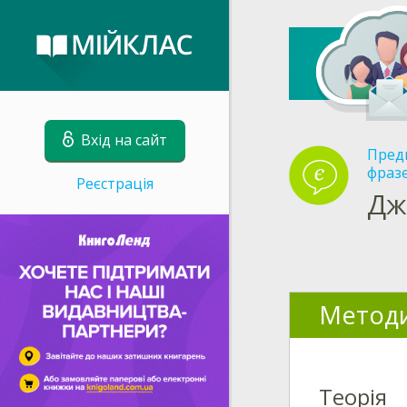
Вхід на сайт
Пред
фразе
Реєстрація
Дж
Методи
Теорія