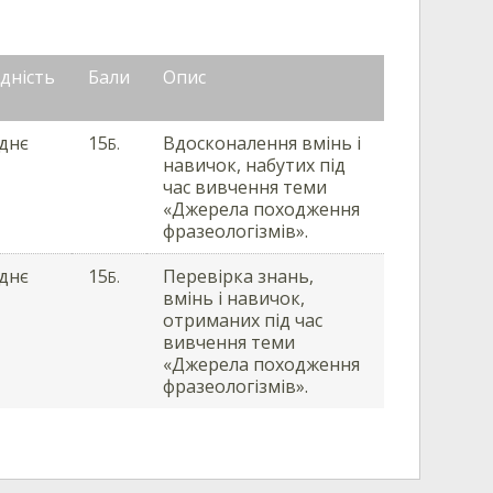
дність
Бали
Опис
днє
15
Вдосконалення вмінь і
Б.
навичок, набутих під
час вивчення теми
«Джерела походження
фразеологізмів».
днє
15
Перевірка знань,
Б.
вмінь і навичок,
отриманих під час
вивчення теми
«Джерела походження
фразеологізмів».