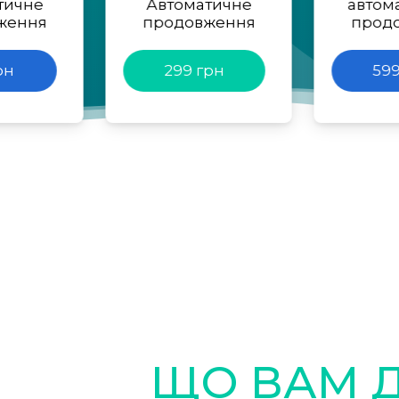
тичне
Автоматичне
автом
ження
продовження
прод
рн
299 грн
599
ЩО ВАМ 