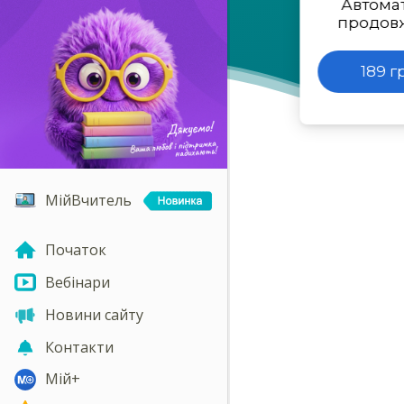
Автома
продов
189 г
МійВчитель
Початок
Вебінари
Новини сайту
Контакти
Мій+