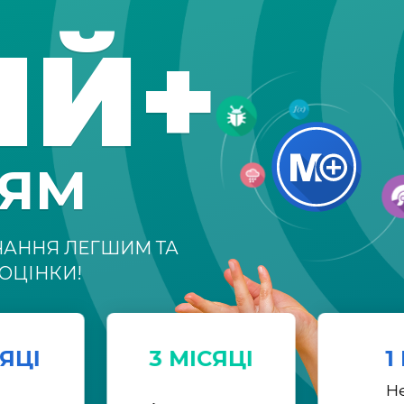
ІЙ+
НЯМ
ЧАННЯ ЛЕГШИМ ТА
ОЦІНКИ!
СЯЦІ
3 МІСЯЦІ
1
Н