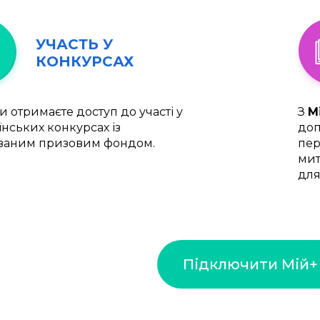
УЧАСТЬ У
КОНКУРСАХ
и отримаєте доступ до участі у
З
М
їнських конкурсах із
доп
ваним призовим фондом.
пер
мит
для
Підключити Мій+