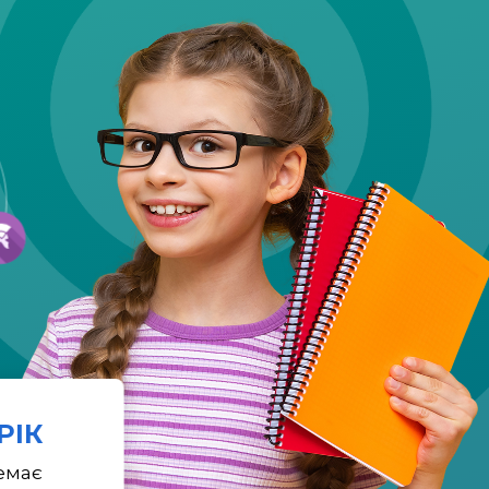
 РІК
емає