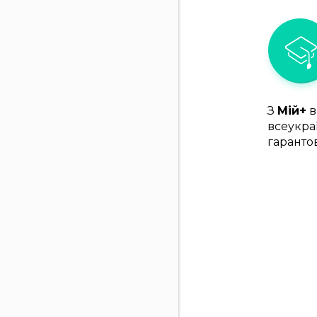
З
Мій+
в
всеукра
гаранто