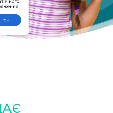
атичного
овження
 грн
ДАЄ