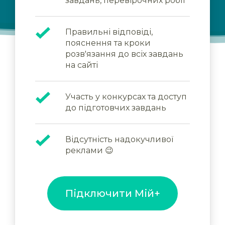
завдань, перевірочних робіт
Правильні відповіді,
пояснення та кроки
розв'язання до всіх завдань
на сайті
Участь у конкурсах та доступ
до підготовчих завдань
Відсутність надокучливої
реклами 😉
Підключити Мій+