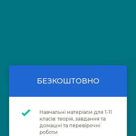
БЕЗКОШТОВНО
Навчальні матеріали для 1-11
класів: теорія, завдання та
домашні та перевірочні
роботи