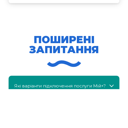
ПОШИРЕНІ
ЗАПИТАННЯ
Які варіанти підключення послуги Мій+?
МійКлас доступний безкоштовно?
Чи можна отримати знижку, якщо в сім'ї