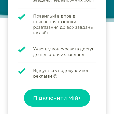
завдань, перевірочних робіт
Правильні відповіді,
пояснення та кроки
розв'язання до всіх завдань
на сайті
Участь у конкурсах та доступ
до підготовчих завдань
Відсутність надокучливої
реклами 😉
Підключити Мій+