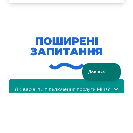
ПОШИРЕНІ
ЗАПИТАННЯ
Які варіанти підключення послуги Мій+?
МійКлас доступний безкоштовно?
Чи можна отримати знижку, якщо в сім'ї