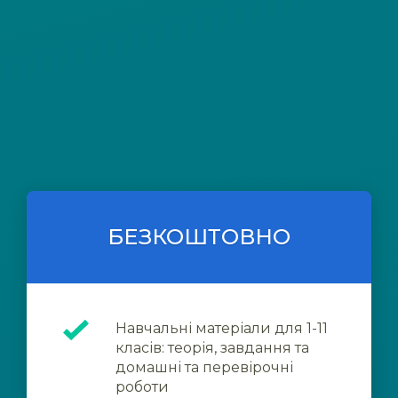
БЕЗКОШТОВНО
Навчальні матеріали для 1-11
класів: теорія, завдання та
домашні та перевірочні
роботи