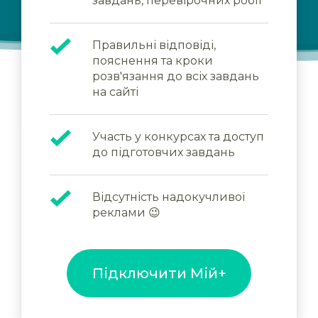
завдань, перевірочних робіт
Правильні відповіді,
пояснення та кроки
розв'язання до всіх завдань
на сайті
Участь у конкурсах та доступ
до підготовчих завдань
Відсутність надокучливої
реклами 😉
Підключити Мій+