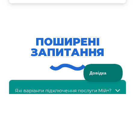
ПОШИРЕНІ
ЗАПИТАННЯ
Які варіанти підключення послуги Мій+?
МійКлас доступний безкоштовно?
Чи можна отримати знижку, якщо в сім'ї