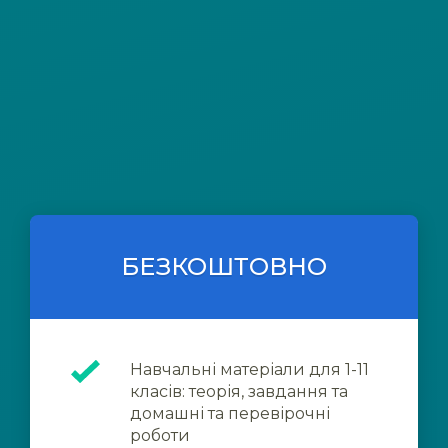
БЕЗКОШТОВНО
Навчальні матеріали для 1-11
класів: теорія, завдання та
домашні та перевірочні
роботи