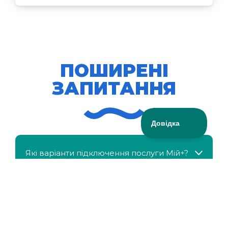
ПОШИРЕНІ
ЗАПИТАННЯ
Які варіанти підключення послуги Мій+?
МійКлас доступний безкоштовно?
Чи можна отримати знижку, якщо в сім'ї