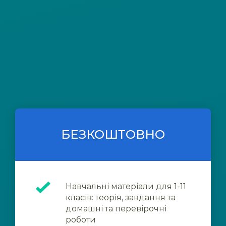
БЕЗКОШТОВНО
Навчальні матеріали для 1-11
класів: теорія, завдання та
домашні та перевірочні
роботи