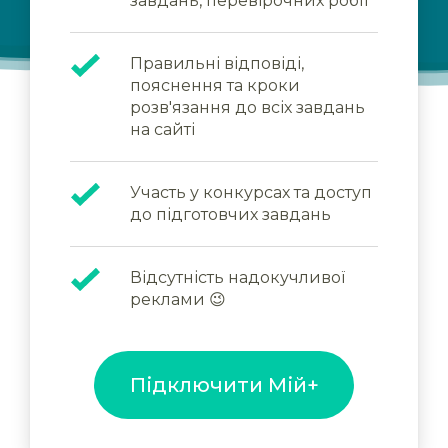
завдань, перевірочних робіт
Правильні відповіді,
пояснення та кроки
розв'язання до всіх завдань
на сайті
Участь у конкурсах та доступ
до підготовчих завдань
Відсутність надокучливої
реклами 😉
Підключити Мій+